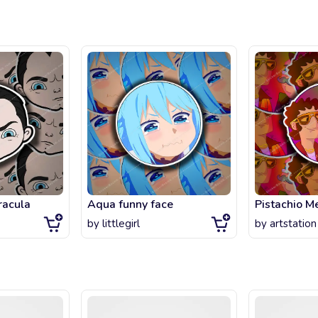
racula
Aqua funny face
Pistachio M
by
littlegirl
by
artstation