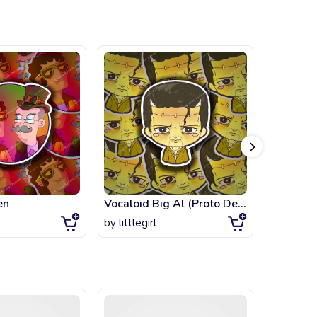
en
Vocaloid Big Al (Proto Design)
Deku My
by
littlegirl
by
artsta