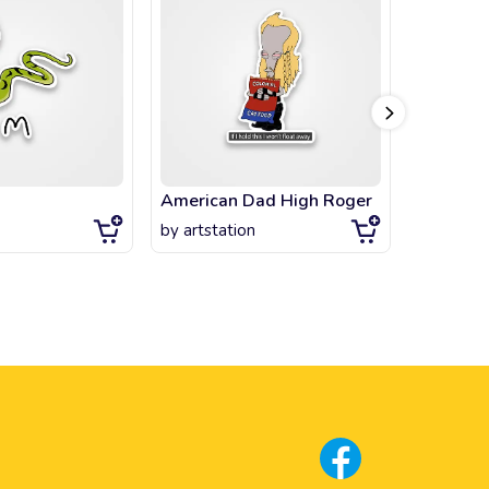
American Dad High Roger
Cody Ko 
by
artstation
by
artsta