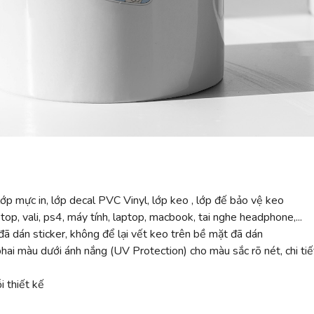
ớp mực in, lớp decal PVC Vinyl, lớp keo , lớp đế bảo vệ keo
top, vali, ps4, máy tính, laptop, macbook, tai nghe headphone,...
ã dán sticker, không để lại vết keo trên bề mặt đã dán
 màu dưới ánh nắng (UV Protection) cho màu sắc rõ nét, chi tiế
 thiết kế