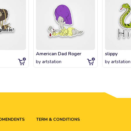
American Dad Roger
slippy
by
artstation
by
artstation
ADMENDENTS
TERM & CONDITIONS