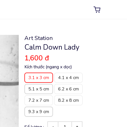
Art Station
Calm Down Lady
1,600 đ
Kích thước (ngang x dọc)
3.1 x 3 cm
4.1 x 4 cm
5.1 x 5 cm
6.2 x 6 cm
7.2 x 7 cm
8.2 x 8 cm
9.3 x 9 cm
Số lượng :