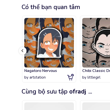
Có thể bạn quan tâm
Nagatoro Nervous
Chibi Classic D
by
artstation
by
littlegirl
Cùng bộ sưu tập
ofradj
...