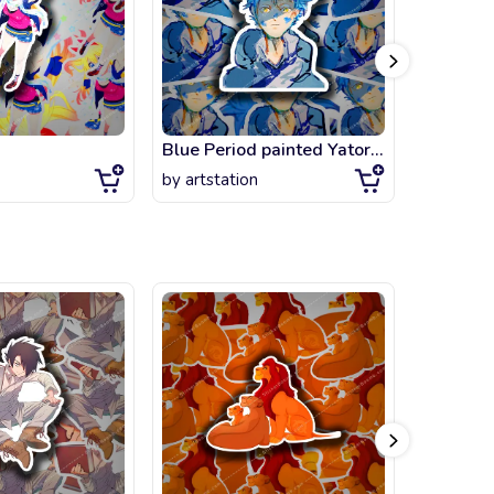
Blue Period painted Yatora Yaguchi
by
artstation
by
artsta