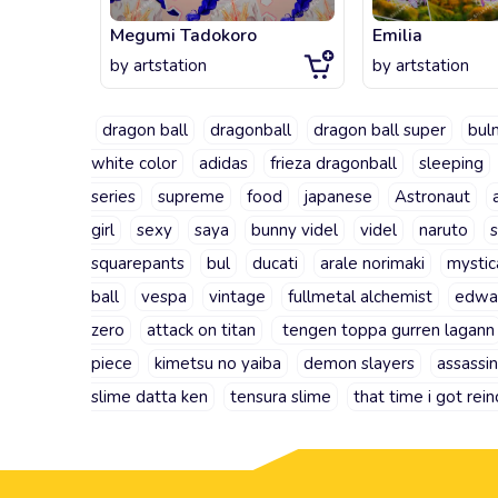
Megumi Tadokoro
Emilia
by
artstation
by
artstation
dragon ball
dragonball
dragon ball super
bul
white color
adidas
frieza dragonball
sleeping
series
supreme
food
japanese
Astronaut
girl
sexy
saya
bunny videl
videl
naruto
squarepants
bul
ducati
arale norimaki
mystic
ball
vespa
vintage
fullmetal alchemist
edwar
zero
attack on titan
tengen toppa gurren lagann
piece
kimetsu no yaiba
demon slayers
assassi
slime datta ken
tensura slime
that time i got rei