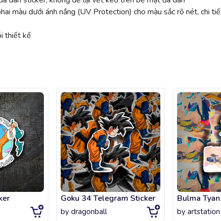
ã dán sticker, không để lại vết keo trên bề mặt đã dán
 màu dưới ánh nắng (UV Protection) cho màu sắc rõ nét, chi tiế
 thiết kế
ker
Goku 34 Telegram Sticker
Bulma Tyan
by
dragonball
by
artstation