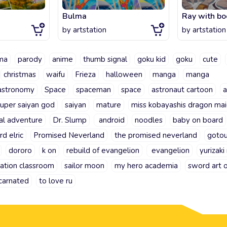
Bulma
Ray with bo
by
artstation
by
artstation
ma
parody
anime
thumb signal
goku kid
goku
cute
christmas
waifu
Frieza
halloween
manga
manga
astronomy
Space
spaceman
space
astronaut cartoon
a
super saiyan god
saiyan
mature
miss kobayashis dragon ma
al adventure
Dr. Slump
android
noodles
baby on board
d elric
Promised Neverland
the promised neverland
goto
dororo
k on
rebuild of evangelion
evangelion
yurizaki
nation classroom
sailor moon
my hero academia
sword art o
ncarnated
to love ru