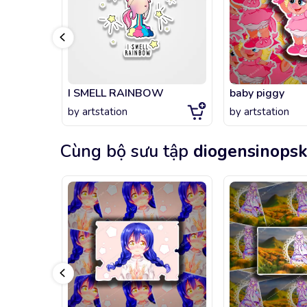
I SMELL RAINBOW
baby piggy
by
artstation
by
artstation
Cùng bộ sưu tập
diogensinops