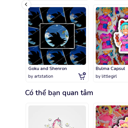
Goku and Shenron
Bulma Capsul
by
artstation
by
littlegirl
Có thể bạn quan tâm