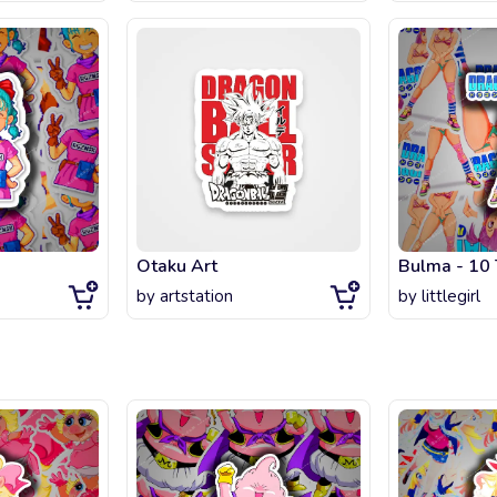
Otaku Art
by
artstation
by
littlegirl