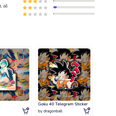
t, dễ
Goku 40 Telegram Sticker
by
dragonball
by
littlegi