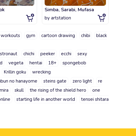
ok
Simba, Sarabi, Mufasa
Megumi 
by
artstation
by
artsta
workouts
gym
cartoon drawing
chibi
black
stronaut
chichi
peeker
ecchi
sexy
id
vegeta
hentai
18+
spongebob
Krillin goku
wrecking
ubun no hanayome
steins gate
zero light
re
 mira
skull
the rising of the shield hero
one
nline
starting life in another world
tensei shitara