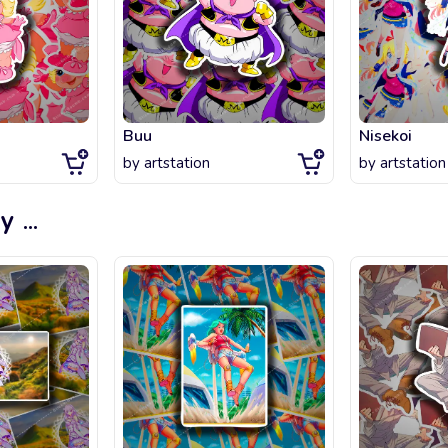
Buu
Nisekoi
by
artstation
by
artstation
ky
...