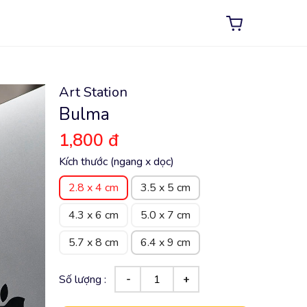
Art Station
Bulma
1,800 đ
Kích thước (ngang x dọc)
2.8 x 4 cm
3.5 x 5 cm
4.3 x 6 cm
5.0 x 7 cm
5.7 x 8 cm
6.4 x 9 cm
Số lượng :