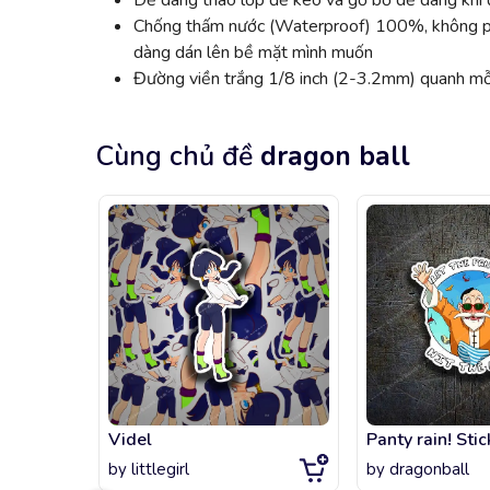
Dễ dàng tháo lớp đế keo và gỡ bỏ dễ dàng khi đ
Chống thấm nước (Waterproof) 100%, không phai
dàng dán lên bề mặt mình muốn
Đường viền trắng 1/8 inch (2-3.2mm) quanh mỗi
Cùng chủ đề
dragon ball
Videl
Panty rain! Stic
by
littlegirl
by
dragonball