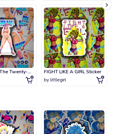
Bulma - 10 The Twenty-Second Tenkaichi Budoukai Sticker
FIGHT LIKE A GIRL Sticker
Sub Zer
by
littlegirl
by
artsta