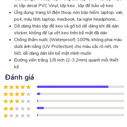
in, lớp decal PVC Vinyl, lớp keo , lớp đế bảo vệ keo
Ứng dụng: trang trí điện thoại, nón bảo hiểm, laptop, vali,
ps4, máy tính, laptop, macbook, tai nghe headphone,...
Dễ dàng tháo lớp đế keo và gỡ bỏ dễ dàng khi đã dán
sticker, không để lại vết keo trên bề mặt đã dán
Chống thấm nước (Waterproof) 100%, không phai màu
dưới ánh nắng (UV Protection) cho màu sắc rõ nét, chi
tiết, dễ dàng dán lên bề mặt mình muốn
Đường viền trắng 1/8 inch (2-3.2mm) quanh mỗi thiết
kế
Đánh giá