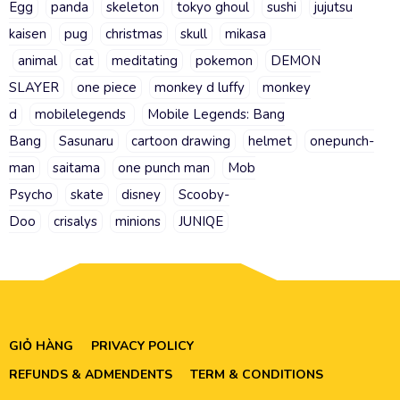
Egg
panda
skeleton
tokyo ghoul
sushi
jujutsu
kaisen
pug
christmas
skull
mikasa
animal
cat
meditating
pokemon
DEMON
SLAYER
one piece
monkey d luffy
monkey
d
mobilelegends
Mobile Legends: Bang
Bang
Sasunaru
cartoon drawing
helmet
onepunch-
man
saitama
one punch man
Mob
Psycho
skate
disney
Scooby-
Doo
crisalys
minions
JUNIQE
GIỎ HÀNG
PRIVACY POLICY
REFUNDS & ADMENDENTS
TERM & CONDITIONS