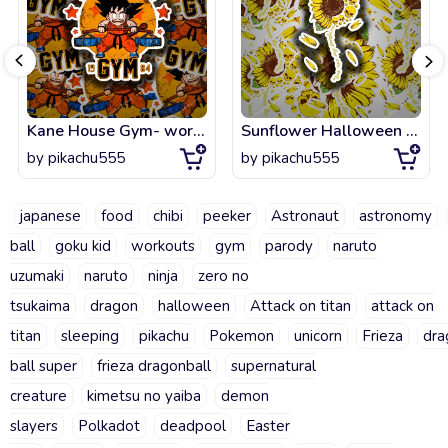
Kane House Gym- workouts for my queen
Sunflower Halloween - Halloween cartoon art
by
pikachu555
by
pikachu555
japanese
food
chibi
peeker
Astronaut
astronomy
ball
goku kid
workouts
gym
parody
naruto
uzumaki
naruto
ninja
zero no
tsukaima
dragon
halloween
Attack on titan
attack on
titan
sleeping
pikachu
Pokemon
unicorn
Frieza
dra
ball super
frieza dragonball
supernatural
creature
kimetsu no yaiba
demon
slayers
Polkadot
deadpool
Easter