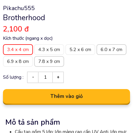
Pikachu555
Brotherhood
2,100 đ
Kích thước (ngang x dọc)
3.4 x 4 cm
4.3 x 5 cm
5.2 x 6 cm
6.0 x 7 cm
6.9 x 8 cm
7.8 x 9 cm
Số lượng :
Thêm vào giỏ
Mô tả sản phẩm
Cấu tạo gồm 5 lớp: lớp màng cao cấp UV Anti, lớp mực