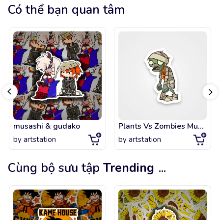
Có thể bạn quan tâm
musashi & gudako
Plants Vs Zombies Munny
by
artstation
by
artstation
Cùng bộ sưu tập
Trending
...