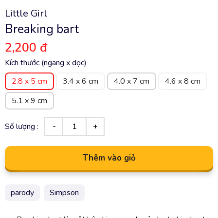
Little Girl
Breaking bart
2,200 đ
Kích thước (ngang x dọc)
2.8 x 5 cm
3.4 x 6 cm
4.0 x 7 cm
4.6 x 8 cm
5.1 x 9 cm
Số lượng :
Thêm vào giỏ
parody
Simpson