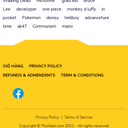
Walking Dead
Michonne
goku kid
Bruce
Lee
developer
one piece
monkey d luffy
in
pocket
Pokemon
disney
hellboy
advanceture
time
ak47
Communism
mario
GIỎ HÀNG
PRIVACY POLICY
REFUNDS & ADMENDENTS
TERM & CONDITIONS
Privacy Policy
|
Terms of Service
Copyright © Thichdan.com 2021 - All rights reserved