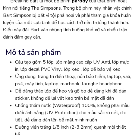
Breaking bart là một bộ phim
parody
của loạt phim hoạt
hình nổi tiếng The Simpsons. Trong bộ phim này, nhân vật chính
Bart Simpson bị bắt vì tội phá hoại và phải tham gia khóa huấn
luyện của một cựu binh để học cách trở nên trưởng thành hơn.
Điều này đặt Bart vào những tình huống khó xử và nhiều trận
đánh đấm gay cấn.
Mô tả sản phẩm
Cấu tạo gồm 5 lớp: lớp màng cao cấp UV Anti, lớp mực
in, lớp decal PVC Vinyl, lớp keo , lớp đế bảo vệ keo
Ứng dụng: trang trí điện thoại, nón bảo hiểm, laptop, vali,
ps4, máy tính, laptop, macbook, tai nghe headphone,...
Dễ dàng tháo lớp đế keo và gỡ bỏ dễ dàng khi đã dán
sticker, không để lại vết keo trên bề mặt đã dán
Chống thấm nước (Waterproof) 100%, không phai màu
dưới ánh nắng (UV Protection) cho màu sắc rõ nét, chi
tiết, dễ dàng dán lên bề mặt mình muốn
Đường viền trắng 1/8 inch (2-3.2mm) quanh mỗi thiết
kế