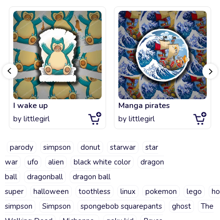
I wake up
Manga pirates
by
littlegirl
by
littlegirl
parody
simpson
donut
starwar
star
war
ufo
alien
black white color
dragon
ball
dragonball
dragon ball
super
halloween
toothless
linux
pokemon
lego
h
simpson
Simpson
spongebob squarepants
ghost
The