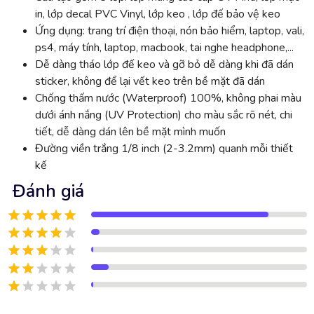
in, lớp decal PVC Vinyl, lớp keo , lớp đế bảo vệ keo
Ứng dụng: trang trí điện thoại, nón bảo hiểm, laptop, vali,
ps4, máy tính, laptop, macbook, tai nghe headphone,...
Dễ dàng tháo lớp đế keo và gỡ bỏ dễ dàng khi đã dán
sticker, không để lại vết keo trên bề mặt đã dán
Chống thấm nước (Waterproof) 100%, không phai màu
dưới ánh nắng (UV Protection) cho màu sắc rõ nét, chi
tiết, dễ dàng dán lên bề mặt mình muốn
Đường viền trắng 1/8 inch (2-3.2mm) quanh mỗi thiết
kế
Đánh giá