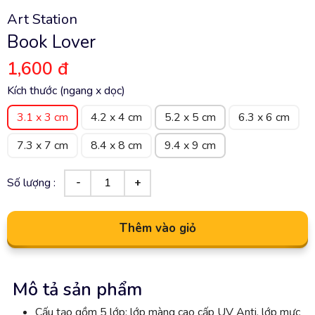
Art Station
Book Lover
1,600 đ
Kích thước (ngang x dọc)
3.1 x 3 cm
4.2 x 4 cm
5.2 x 5 cm
6.3 x 6 cm
7.3 x 7 cm
8.4 x 8 cm
9.4 x 9 cm
Số lượng :
Thêm vào giỏ
Mô tả sản phẩm
Cấu tạo gồm 5 lớp: lớp màng cao cấp UV Anti, lớp mực