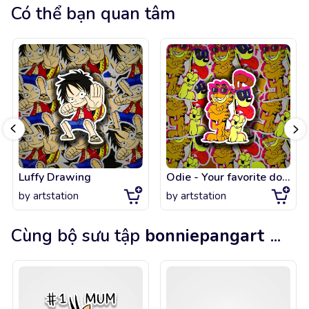
Có thể bạn quan tâm
Luffy Drawing
Odie - Your favorite dog (Garfield)
by
artstation
by
artstation
Cùng bộ sưu tập
bonniepangart
...