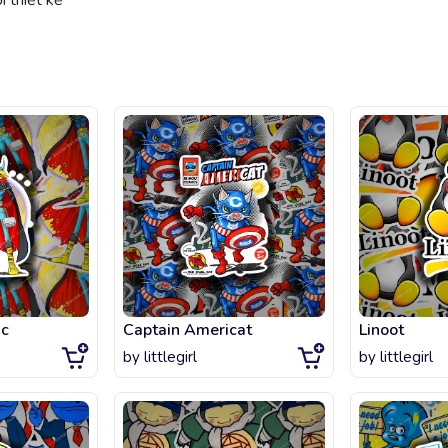
 thiết kế
ic
Captain Americat
Linoot
by
littlegirl
by
littlegirl