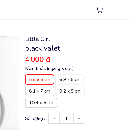
Little Girl
black valet
4,000 đ
Kích thước (ngang x dọc)
5.8 x 5 cm
6.9 x 6 cm
8.1 x 7 cm
9.2 x 8 cm
10.4 x 9 cm
Số lượng :