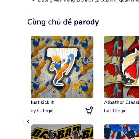
Đường viền trắng 1/8 inch (2-3.2mm) quanh mỗi
Cùng chủ đề
parody
Just kick it
Albathor Class
by
littlegirl
by
littlegirl