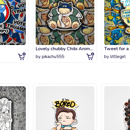
Lovely chubby Chibi Anime characters peeker
Tweet for a 
by
pikachu555
by
littlegirl