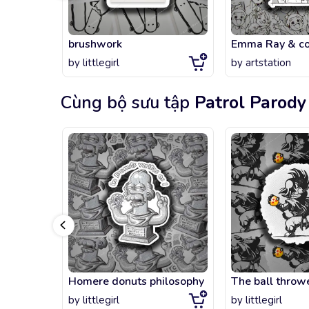
brushwork
by
littlegirl
by
artstation
Cùng bộ sưu tập
Patrol Parody
Homere donuts philosophy
The ball throw
by
littlegirl
by
littlegirl