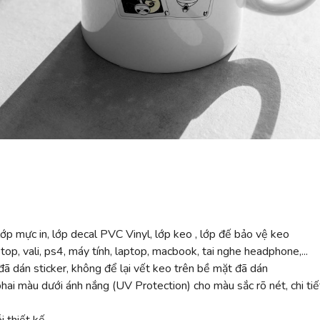
ớp mực in, lớp decal PVC Vinyl, lớp keo , lớp đế bảo vệ keo
top, vali, ps4, máy tính, laptop, macbook, tai nghe headphone,...
ã dán sticker, không để lại vết keo trên bề mặt đã dán
 màu dưới ánh nắng (UV Protection) cho màu sắc rõ nét, chi tiế