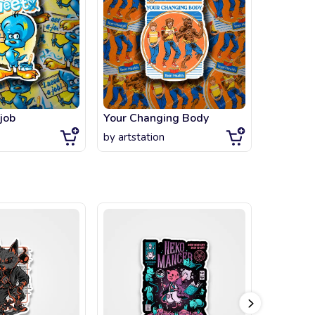
job
Your Changing Body
Fun at t
by
artstation
by
artsta