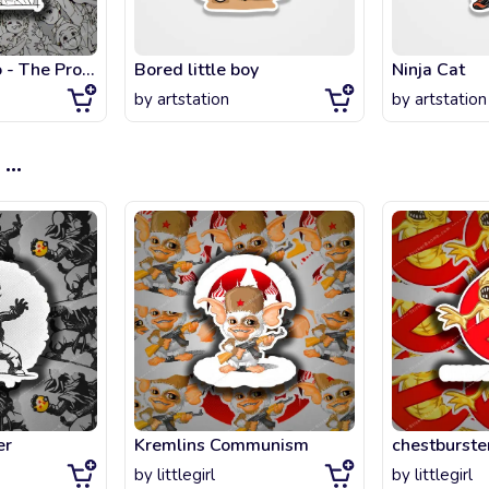
Emma Ray & co - The Promised Neverland
Bored little boy
Ninja Cat
by
artstation
by
artstation
...
er
Kremlins Communism
chestburste
by
littlegirl
by
littlegirl