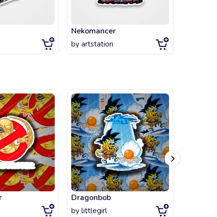
Nekomancer
Modern 
by
artstation
by
artsta
r
Dragonbob
The ball
by
littlegirl
by
littlegi