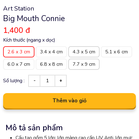
Art Station
Big Mouth Connie
1,400 đ
Kích thước (ngang x dọc)
2.6 x 3 cm
3.4 x 4 cm
4.3 x 5 cm
5.1 x 6 cm
6.0 x 7 cm
6.8 x 8 cm
7.7 x 9 cm
Số lượng :
Thêm vào giỏ
Mô tả sản phẩm
Cấu tạo gồm 5 lớp: lớp màng cao cấp UV Anti, lớp mực