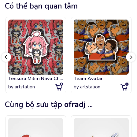
Có thể bạn quan tâm
Tensura Milim Nava Chibi
Team Avatar
by
artstation
by
artstation
Cùng bộ sưu tập
ofradj
...