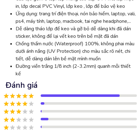
in, lớp decal PVC Vinyl, lớp keo , lớp đế bảo vệ keo
Ứng dụng: trang trí điện thoại, nón bảo hiểm, laptop, vali,
ps4, máy tính, laptop, macbook, tai nghe headphone,...
Dễ dàng tháo lớp đế keo và gỡ bỏ dễ dàng khi đã dán
sticker, không để lại vết keo trên bề mặt đã dán
Chống thấm nước (Waterproof) 100%, không phai màu
dưới ánh nắng (UV Protection) cho màu sắc rõ nét, chi
tiết, dễ dàng dán lên bề mặt mình muốn
Đường viền trắng 1/8 inch (2-3.2mm) quanh mỗi thiết
kế
Đánh giá