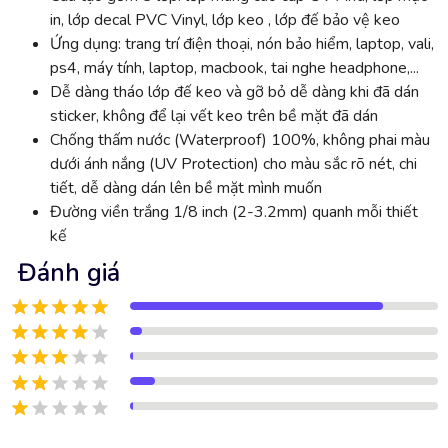
in, lớp decal PVC Vinyl, lớp keo , lớp đế bảo vệ keo
Ứng dụng: trang trí điện thoại, nón bảo hiểm, laptop, vali,
ps4, máy tính, laptop, macbook, tai nghe headphone,...
Dễ dàng tháo lớp đế keo và gỡ bỏ dễ dàng khi đã dán
sticker, không để lại vết keo trên bề mặt đã dán
Chống thấm nước (Waterproof) 100%, không phai màu
dưới ánh nắng (UV Protection) cho màu sắc rõ nét, chi
tiết, dễ dàng dán lên bề mặt mình muốn
Đường viền trắng 1/8 inch (2-3.2mm) quanh mỗi thiết
kế
Đánh giá