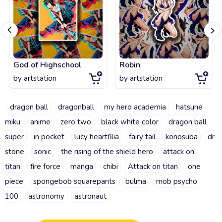
God of Highschool
Robin
by
artstation
by
artstation
dragon ball
dragonball
my hero academia
hatsune
miku
anime
zero two
black white color
dragon ball
super
in pocket
lucy heartfilia
fairy tail
konosuba
dr
stone
sonic
the rising of the shield hero
attack on
titan
fire force
manga
chibi
Attack on titan
one
piece
spongebob squarepants
bulma
mob psycho
100
astronomy
astronaut