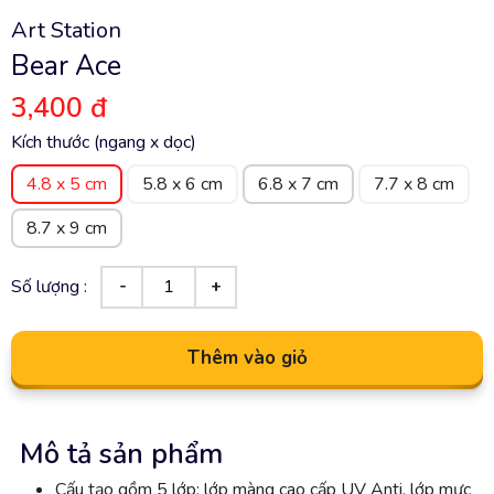
Art Station
Bear Ace
3,400 đ
Kích thước (ngang x dọc)
4.8 x 5 cm
5.8 x 6 cm
6.8 x 7 cm
7.7 x 8 cm
8.7 x 9 cm
Số lượng :
Thêm vào giỏ
Mô tả sản phẩm
Cấu tạo gồm 5 lớp: lớp màng cao cấp UV Anti, lớp mực