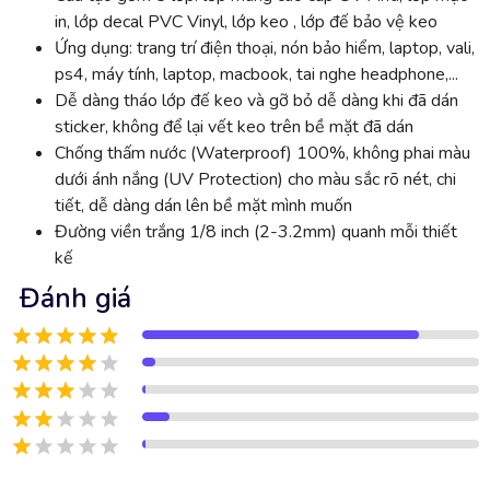
in, lớp decal PVC Vinyl, lớp keo , lớp đế bảo vệ keo
Ứng dụng: trang trí điện thoại, nón bảo hiểm, laptop, vali,
ps4, máy tính, laptop, macbook, tai nghe headphone,...
Dễ dàng tháo lớp đế keo và gỡ bỏ dễ dàng khi đã dán
sticker, không để lại vết keo trên bề mặt đã dán
Chống thấm nước (Waterproof) 100%, không phai màu
dưới ánh nắng (UV Protection) cho màu sắc rõ nét, chi
tiết, dễ dàng dán lên bề mặt mình muốn
Đường viền trắng 1/8 inch (2-3.2mm) quanh mỗi thiết
kế
Đánh giá