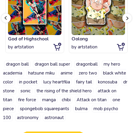
God of Highschool
Oolong
by
artstation
by
artstation
dragon ball
dragon ball super
dragonball
my hero
academia
hatsune miku
anime
zero two
black white
color
in pocket
lucy heartfilia
fairy tail
konosuba
dr
stone
sonic
the rising of the shield hero
attack on
titan
fire force
manga
chibi
Attack on titan
one
piece
spongebob squarepants
bulma
mob psycho
100
astronomy
astronaut