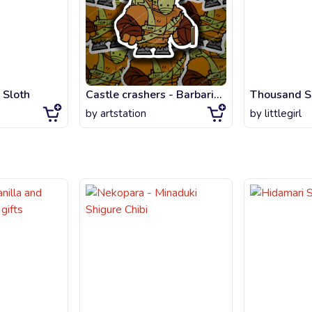
 Sloth
Castle crashers - Barbarian beefy mode
by
artstation
by
littlegirl