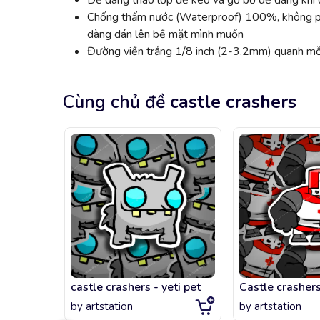
Dễ dàng tháo lớp đế keo và gỡ bỏ dễ dàng khi đ
Chống thấm nước (Waterproof) 100%, không phai
dàng dán lên bề mặt mình muốn
Đường viền trắng 1/8 inch (2-3.2mm) quanh mỗi
Cùng chủ đề
castle crashers
castle crashers - yeti pet
by
artstation
by
artstation