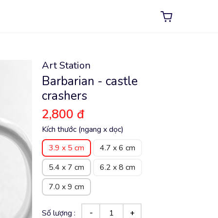
Art Station
Barbarian - castle
crashers
2,800 đ
Kích thước (ngang x dọc)
3.9 x 5 cm
4.7 x 6 cm
5.4 x 7 cm
6.2 x 8 cm
7.0 x 9 cm
Số lượng :