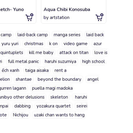
etch- Yuno
Aqua Chibi Konosuba
by
artstation
by
artsta
u camp
laid-back camp
manga series
laid back
yuru yuri
christmas
k on
video game
azur
 quintuplets
kill me baby
attack on titan
love is
ri
full metal panic
haruhi suzumiya
high school
ếch xanh
taiga aisaka
rent a
elion
shantae
beyond the boundary
angel
urren lagann
puella magi madoka
unibyo other delusions
skeleton
haruhi
enpai
dabbing
yozakura quartet
seirei
ote
Nichijou
uzaki chan wants to hang