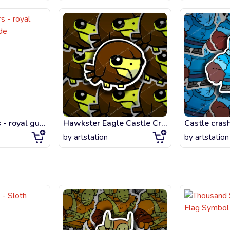
Castle crashers - royal guard beefy mode
Hawkster Eagle Castle Crashers Pet
by
artstation
by
artstation