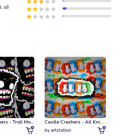
t, dễ
Castle crashers - Troll Mother
Castle Crashers - All Knights
Castle c
by
artstation
by
artsta