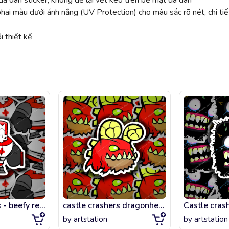
ã dán sticker, không để lại vết keo trên bề mặt đã dán
 màu dưới ánh nắng (UV Protection) cho màu sắc rõ nét, chi tiế
 thiết kế
Castle crashers - beefy red knight
castle crashers dragonhead pet
by
artstation
by
artstation