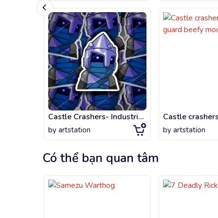
Castle Crashers- Industrialist
by
artstation
by
artstation
Có thể bạn quan tâm