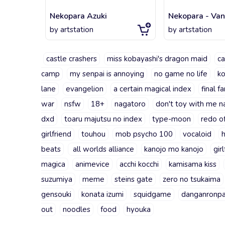
Nekopara Azuki
by
artstation
by
artstation
castle crashers
miss kobayashi's dragon maid
ca
camp
my senpai is annoying
no game no life
k
lane
evangelion
a certain magical index
final f
war
nsfw
18+
nagatoro
don't toy with me n
dxd
toaru majutsu no index
type-moon
redo o
girlfriend
touhou
mob psycho 100
vocaloid
beats
all worlds alliance
kanojo mo kanojo
gir
magica
animevice
acchi kocchi
kamisama kiss
suzumiya
meme
steins gate
zero no tsukaima
gensouki
konata izumi
squidgame
danganronp
out
noodles
food
hyouka