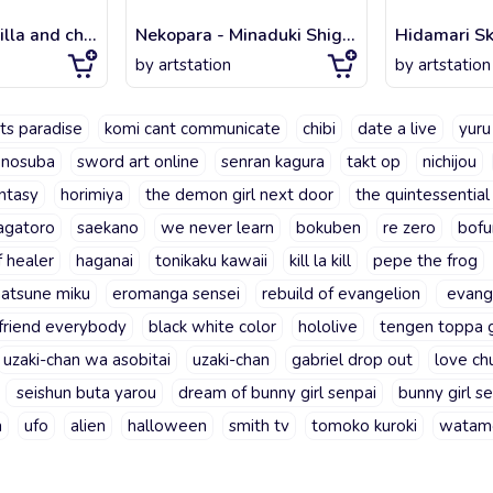
Nekopara - Vanilla and chocola opening gifts
Nekopara - Minaduki Shigure Chibi
Hidamari Sk
by
artstation
by
artstation
ts paradise
komi cant communicate
chibi
date a live
yur
onosuba
sword art online
senran kagura
takt op
nichijou
antasy
horimiya
the demon girl next door
the quintessential
agatoro
saekano
we never learn
bokuben
re zero
bofu
f healer
haganai
tonikaku kawaii
kill la kill
pepe the frog
hatsune miku
eromanga sensei
rebuild of evangelion
evang
lfriend everybody
black white color
hololive
tengen toppa g
uzaki-chan wa asobitai
uzaki-chan
gabriel drop out
love ch
seishun buta yarou
dream of bunny girl senpai
bunny girl s
a
ufo
alien
halloween
smith tv
tomoko kuroki
watam