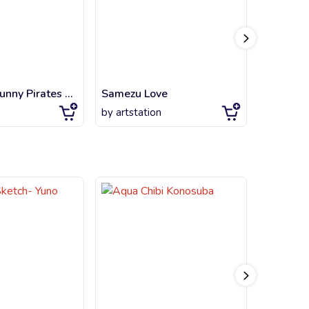
Thousand Sunny Pirates Flag Symbol - One Piece
Samezu Love
7 Deadly
by
artstation
by
artsta