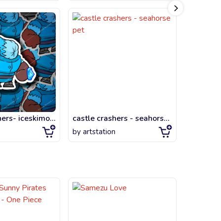
Castle crashers- iceskimo beefy
castle crashers - seahorse pet
by
artstation
by
artsta