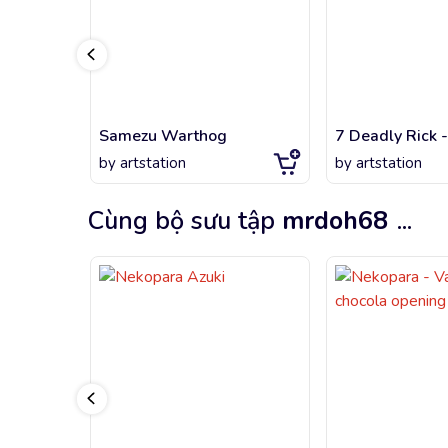
Samezu Warthog
7 Deadly Rick -
by
artstation
by
artstation
Cùng bộ sưu tập
mrdoh68
...