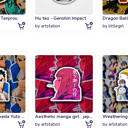
Tanjirou
Hu tao - Genshin Impact
Dragon Bal
by
artstation
by
littlegirl
The Boxer - Takeda Yuto fanart
Aesthetic manga girl , japanese vaporwave style
by
artstation
by
artstation