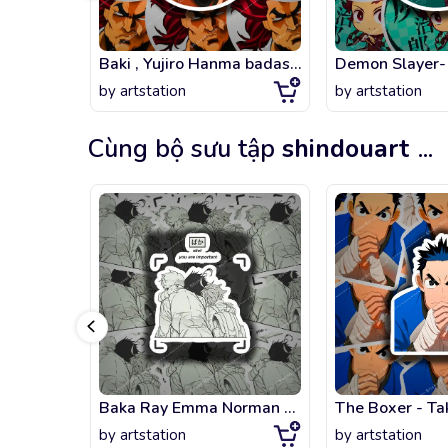
Baki , Yujiro Hanma badass fanart
Demon Slayer- 
by
artstation
by
artstation
Cùng bộ sưu tập
shindouart
...
Baka Ray Emma Norman - The Promised Neverland
by
artstation
by
artstation