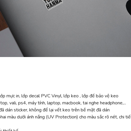
ớp mực in, lớp decal PVC Vinyl, lớp keo , lớp đế bảo vệ keo
top, vali, ps4, máy tính, laptop, macbook, tai nghe headphone,...
ã dán sticker, không để lại vết keo trên bề mặt đã dán
 màu dưới ánh nắng (UV Protection) cho màu sắc rõ nét, chi tiế