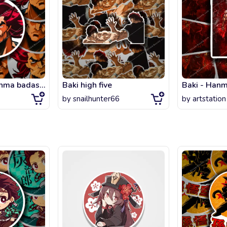
Baki , Yujiro Hanma badass fanart
Baki high five
by
snailhunter66
by
artstation