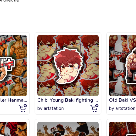
 thiết kế
Baki The Grappler Hanma badass fanart
Chibi Young Baki fighting fanart
by
artstation
by
artstation