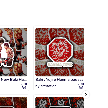
Old Baki VS New Baki Hanma fanart
Baki , Yujiro Hanma badass
by
artstation
by
artsta