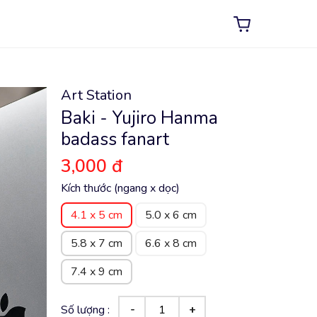
Art Station
Baki - Yujiro Hanma
badass fanart
3,000 đ
Kích thước (ngang x dọc)
4.1 x 5 cm
5.0 x 6 cm
5.8 x 7 cm
6.6 x 8 cm
7.4 x 9 cm
Số lượng :