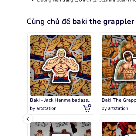
Đường viền trắng 1/8 inch (2-3.2mm) quanh mỗi
Cùng chủ đề
baki the grappler
Baki - Jack Hanma badass fanart
by
artstation
by
artstation