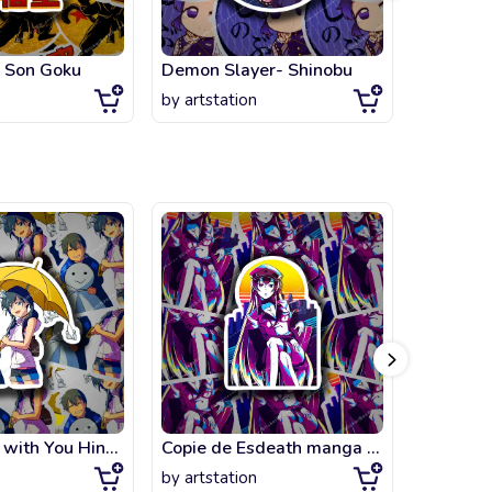
l Son Goku
Demon Slayer- Shinobu
Demon S
by
artstation
by
artsta
Weathering with You Hina Nagi & Hodaka fanart
Copie de Esdeath manga Vaporwave Waifu , Akame ga Kill
by
artstation
by
artsta