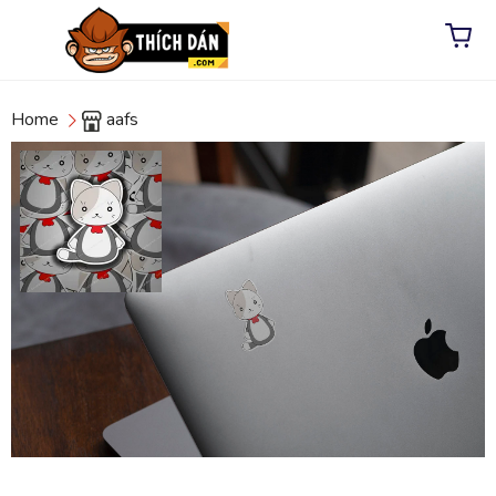
Home
aafs