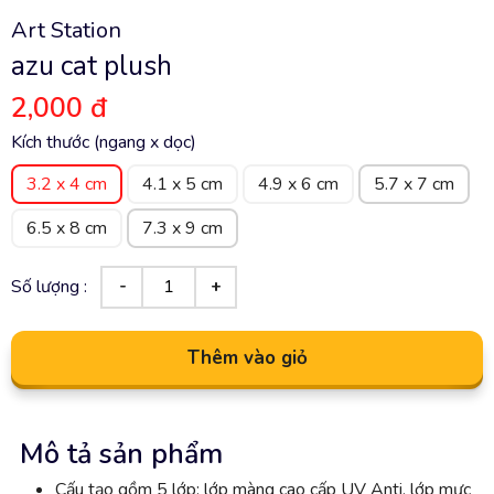
Art Station
azu cat plush
2,000 đ
Kích thước (ngang x dọc)
3.2 x 4 cm
4.1 x 5 cm
4.9 x 6 cm
5.7 x 7 cm
6.5 x 8 cm
7.3 x 9 cm
Số lượng :
Thêm vào giỏ
Mô tả sản phẩm
Cấu tạo gồm 5 lớp: lớp màng cao cấp UV Anti, lớp mực