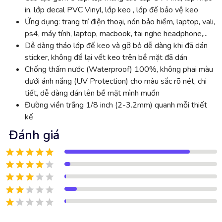
in, lớp decal PVC Vinyl, lớp keo , lớp đế bảo vệ keo
Ứng dụng: trang trí điện thoại, nón bảo hiểm, laptop, vali,
ps4, máy tính, laptop, macbook, tai nghe headphone,...
Dễ dàng tháo lớp đế keo và gỡ bỏ dễ dàng khi đã dán
sticker, không để lại vết keo trên bề mặt đã dán
Chống thấm nước (Waterproof) 100%, không phai màu
dưới ánh nắng (UV Protection) cho màu sắc rõ nét, chi
tiết, dễ dàng dán lên bề mặt mình muốn
Đường viền trắng 1/8 inch (2-3.2mm) quanh mỗi thiết
kế
Đánh giá