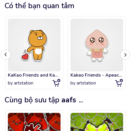
Có thể bạn quan tâm
KaKao Friends and KaKaoTalk - Bravo Ryan Edition
Kakao Friends - Apeach Fruit Store
by
artstation
by
artstation
Cùng bộ sưu tập
aafs
...