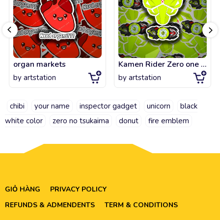
organ markets
Kamen Rider Zero one suit tshirt
by
artstation
by
artstation
chibi
your name
inspector gadget
unicorn
black
white color
zero no tsukaima
donut
fire emblem
GIỎ HÀNG
PRIVACY POLICY
REFUNDS & ADMENDENTS
TERM & CONDITIONS