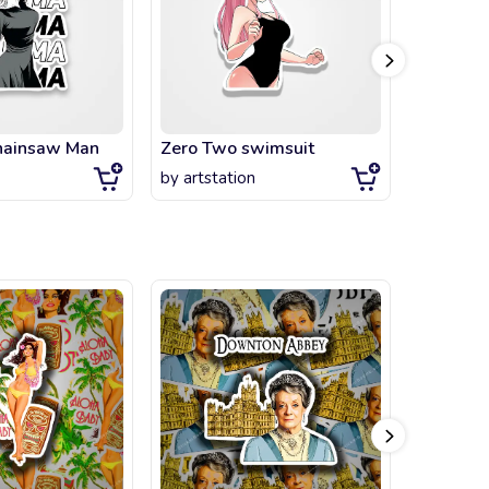
hainsaw Man
Zero Two swimsuit
Nagator
by
artstation
by
artsta