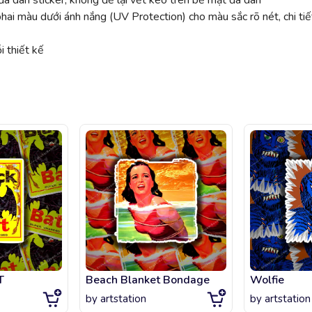
ã dán sticker, không để lại vết keo trên bề mặt đã dán
 màu dưới ánh nắng (UV Protection) cho màu sắc rõ nét, chi tiế
 thiết kế
T
Beach Blanket Bondage
Wolfie
by
artstation
by
artstation