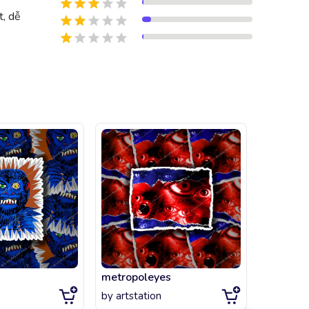
t, dễ
metropoleyes
Rockabil
by
artstation
by
artsta