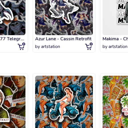
Marvel and DC 77 Telegram Sticker
Azur Lane - Cassin Retrofit
Makima - C
by
artstation
by
artstation