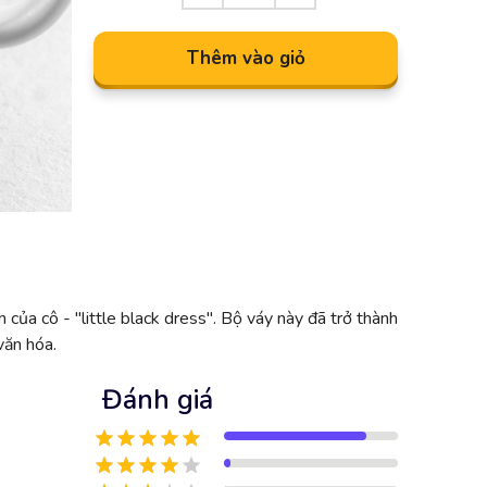
Thêm vào giỏ
của cô - "little black dress". Bộ váy này đã trở thành
văn hóa.
Đánh giá