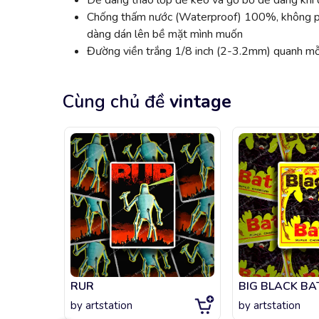
Dễ dàng tháo lớp đế keo và gỡ bỏ dễ dàng khi đ
Chống thấm nước (Waterproof) 100%, không phai
dàng dán lên bề mặt mình muốn
Đường viền trắng 1/8 inch (2-3.2mm) quanh mỗi
Cùng chủ đề
vintage
RUR
BIG BLACK BA
by
artstation
by
artstation