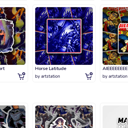
rt
Horse Latitude
AIEEEEEEEE
by
artstation
by
artstation