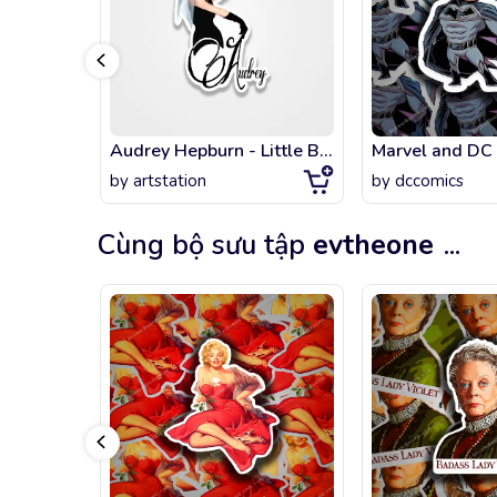
Audrey Hepburn - Little Black Dress
by
artstation
by
dccomics
Cùng bộ sưu tập
evtheone
...