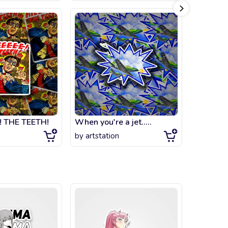
! THE TEETH!
When you're a jet.....
Tao
by
artstation
by
artsta