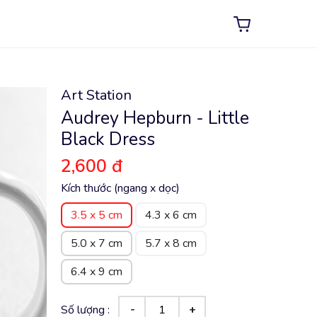
Art Station
Audrey Hepburn - Little
Black Dress
2,600 đ
Kích thước (ngang x dọc)
3.5 x 5 cm
4.3 x 6 cm
5.0 x 7 cm
5.7 x 8 cm
6.4 x 9 cm
Số lượng :