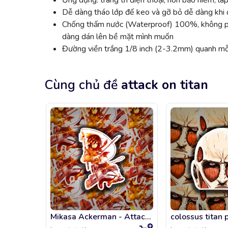
Ứng dụng: trang trí điện thoại, nón bảo hiểm, lap
Dễ dàng tháo lớp đế keo và gỡ bỏ dễ dàng khi đ
Chống thấm nước (Waterproof) 100%, không phai
dàng dán lên bề mặt mình muốn
Đường viền trắng 1/8 inch (2-3.2mm) quanh mỗi
Cùng chủ đề
attack on titan
Mikasa Ackerman - Attack on Titan
colossus titan 