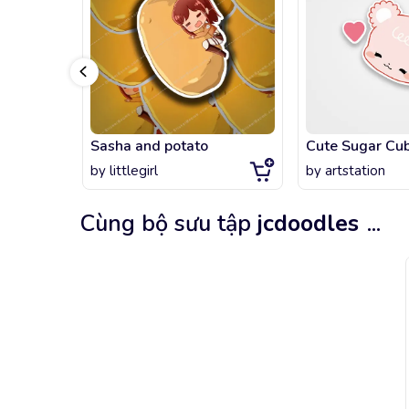
Sasha and potato
Cute Sugar Cu
by
littlegirl
by
artstation
Cùng bộ sưu tập
jcdoodles
...