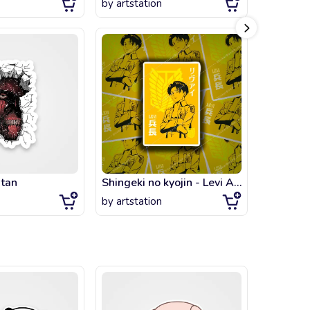
by
artstation
by
littlegi
itan
Shingeki no kyojin - Levi Ackerman
Annie Le
by
artstation
by
artsta