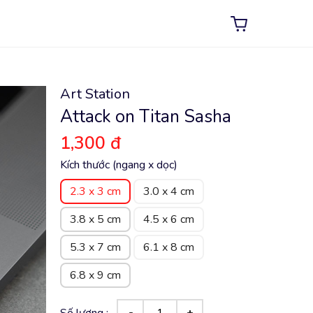
Art Station
Attack on Titan Sasha
1,300 đ
Kích thước (ngang x dọc)
2.3 x 3 cm
3.0 x 4 cm
3.8 x 5 cm
4.5 x 6 cm
5.3 x 7 cm
6.1 x 8 cm
6.8 x 9 cm
Số lượng :