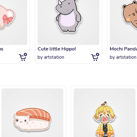
bs
Cute little Hippo!
Mochi Panda
by
artstation
by
artstation