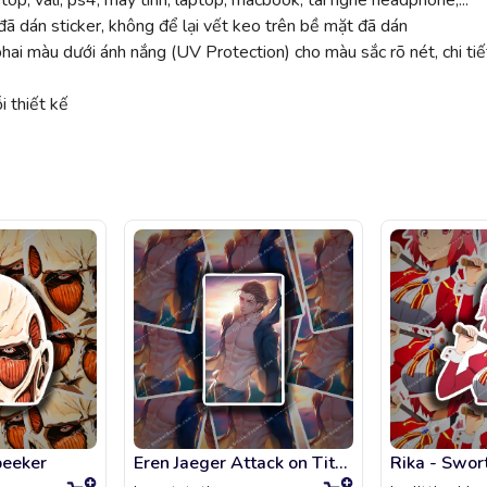
top, vali, ps4, máy tính, laptop, macbook, tai nghe headphone,...
ã dán sticker, không để lại vết keo trên bề mặt đã dán
 màu dưới ánh nắng (UV Protection) cho màu sắc rõ nét, chi tiế
 thiết kế
peeker
Eren Jaeger Attack on Titan Poster
Rika - Swor