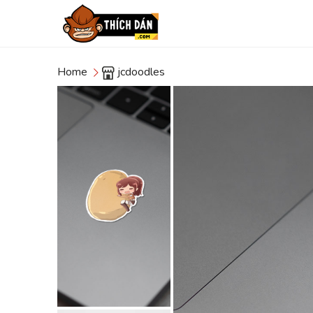
Home
jcdoodles