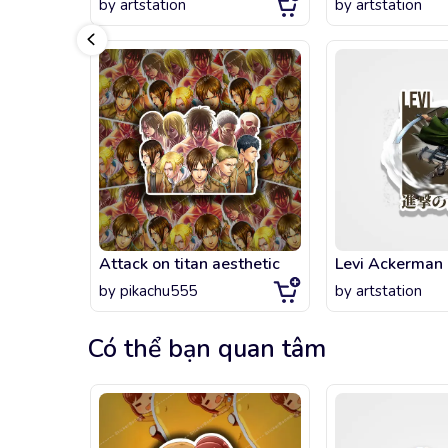
by
artstation
by
artstation
Attack on titan aesthetic
Levi Ackerman
by
pikachu555
by
artstation
Có thể bạn quan tâm