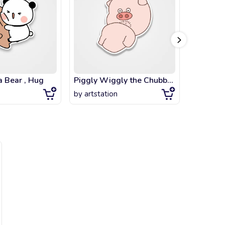
 Bear , Hug
Piggly Wiggly the Chubby Pig
Mochi Pa
by
artstation
by
artsta