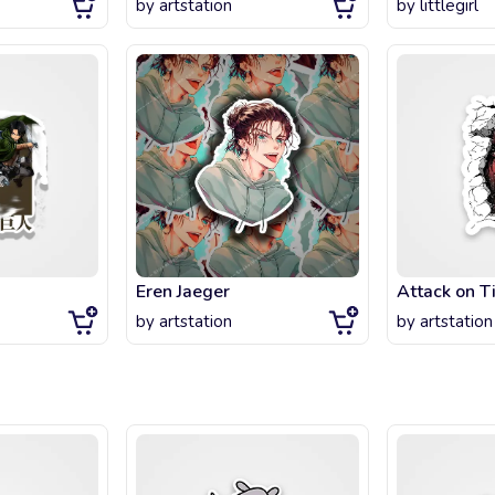
by
artstation
by
littlegirl
Eren Jaeger
Attack on T
by
artstation
by
artstation