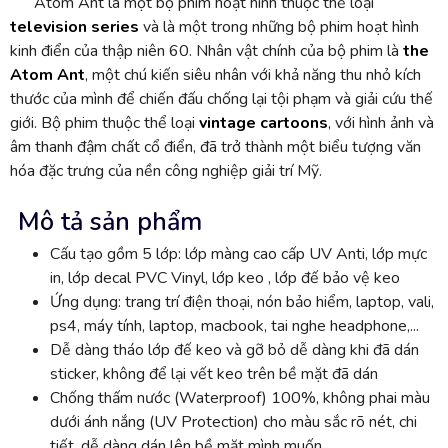
Atom Ant là một bộ phim hoạt hình thuộc thể loại
television series
và là một trong những bộ phim hoạt hình
kinh điển của thập niên 60. Nhân vật chính của bộ phim là
the
Atom Ant
, một chú kiến siêu nhân với khả năng thu nhỏ kích
thước của mình để chiến đấu chống lại tội phạm và giải cứu thế
giới. Bộ phim thuộc thể loại
vintage cartoons
, với hình ảnh và
âm thanh đậm chất cổ điển, đã trở thành một biểu tượng văn
hóa đặc trưng của nền công nghiệp giải trí Mỹ.
Mô tả sản phẩm
Cấu tạo gồm 5 lớp: lớp màng cao cấp UV Anti, lớp mực
in, lớp decal PVC Vinyl, lớp keo , lớp đế bảo vệ keo
Ứng dụng: trang trí điện thoại, nón bảo hiểm, laptop, vali,
ps4, máy tính, laptop, macbook, tai nghe headphone,...
Dễ dàng tháo lớp đế keo và gỡ bỏ dễ dàng khi đã dán
sticker, không để lại vết keo trên bề mặt đã dán
Chống thấm nước (Waterproof) 100%, không phai màu
dưới ánh nắng (UV Protection) cho màu sắc rõ nét, chi
tiết, dễ dàng dán lên bề mặt mình muốn