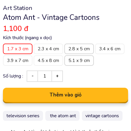
Art Station
Atom Ant - Vintage Cartoons
1,100 đ
Kích thước (ngang x dọc)
1.7 x 3 cm
2.3 x 4 cm
2.8 x 5 cm
3.4 x 6 cm
3.9 x 7 cm
4.5 x 8 cm
5.1 x 9 cm
Số lượng :
Thêm vào giỏ
television series
the atom ant
vintage cartoons