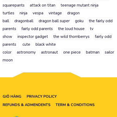
squarepants
attack on titan
teenage mutant ninja
turtles
ninja
vespa
vintage
dragon
ball
dragonball
dragon ball super
goku
the fairly odd
parents
fairly odd parents
the loud house
tv
show
inspector gadget
the wild thornberrys
fairly odd
parents
cute
black white
color
astronomy
astronaut
one piece
batman
sailor
moon
GIỎ HÀNG
PRIVACY POLICY
REFUNDS & ADMENDENTS
TERM & CONDITIONS