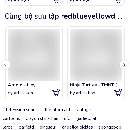
Cùng bộ sưu tập
redblueyellowd
...
Arnold - Hey
Ninja Turtles - TMNT (Michelangelo)
by
artstation
by
artstation
television series
the atom ant
vintage
cartoons
crayon shin-chan
ufo
garfield at
large
garfield
dinosaur
angelica pickles
spongebob