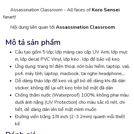
Assassination Classroom - All faces of
Koro Sensei
fanart!
Nội dung liên quan tới
Assassination Classroom
.
Mô tả sản phẩm
Cấu tạo gồm 5 lớp: lớp màng cao cấp UV Anti, lớp mực
in, lớp decal PVC Vinyl, lớp keo , lớp đế bảo vệ keo
Ứng dụng: trang trí điện thoại, nón bảo hiểm, laptop, vali,
ps4, máy tính, laptop, macbook, tai nghe headphone,...
Dễ dàng tháo lớp đế keo và gỡ bỏ dễ dàng khi đã dán
sticker, không để lại vết keo trên bề mặt đã dán
Chống thấm nước (Waterproof) 100%, không phai màu
dưới ánh nắng (UV Protection) cho màu sắc rõ nét, chi
tiết, dễ dàng dán lên bề mặt mình muốn
Đường viền trắng 1/8 inch (2-3.2mm) quanh mỗi thiết
kế