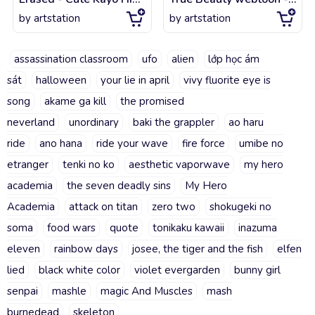
by
artstation
by
artstation
assassination classroom
ufo
alien
lớp học ám
sát
halloween
your lie in april
vivy fluorite eye is
song
akame ga kill
the promised
neverland
unordinary
baki the grappler
ao haru
ride
ano hana
ride your wave
fire force
umibe no
etranger
tenki no ko
aesthetic vaporwave
my hero
academia
the seven deadly sins
My Hero
Academia
attack on titan
zero two
shokugeki no
soma
food wars
quote
tonikaku kawaii
inazuma
eleven
rainbow days
josee, the tiger and the fish
elfen
lied
black white color
violet evergarden
bunny girl
senpai
mashle
magic And Muscles
mash
burnedead
skeleton