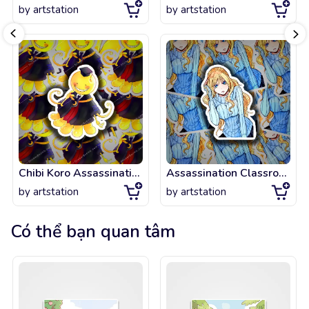
by
artstation
by
artstation
Chibi Koro Assassination classroom
Assassination Classroom , cute Irina senseï fanart !
by
artstation
by
artstation
Có thể bạn quan tâm