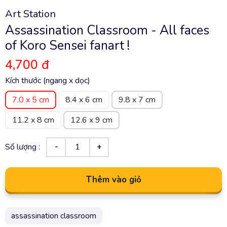
Art Station
Assassination Classroom - All faces
of Koro Sensei fanart !
4,700 đ
Kích thước (ngang x dọc)
7.0 x 5 cm
8.4 x 6 cm
9.8 x 7 cm
11.2 x 8 cm
12.6 x 9 cm
Số lượng :
Thêm vào giỏ
assassination classroom