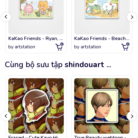
KaKao Friends - Ryan, Apeach, Muzi and Con Phototaking Time!
KaKao Friends - Beachside Chilling with Jordy and Angmond
by
artstation
by
artstation
Cùng bộ sưu tập
shindouart
...
Erased - Cute Kayo Hinazuki fanart !
True Beauty webtoon - aesthetic BTS kpop idol !