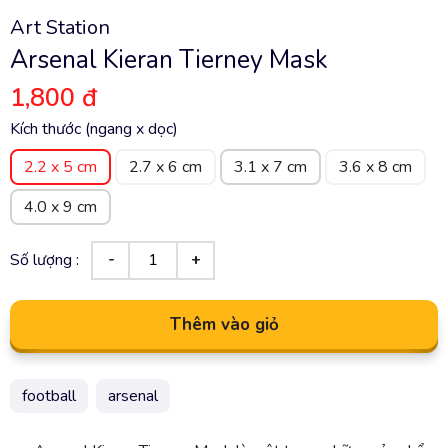
Art Station
Arsenal Kieran Tierney Mask
1,800 đ
Kích thước (ngang x dọc)
2.2 x 5 cm
2.7 x 6 cm
3.1 x 7 cm
3.6 x 8 cm
4.0 x 9 cm
Số lượng :
Thêm vào giỏ
football
arsenal