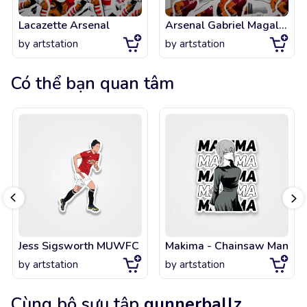
Lacazette Arsenal
Arsenal Gabriel Magalhaes
by
artstation
by
artstation
Có thể bạn quan tâm
Jess Sigsworth MUWFC
Makima - Chainsaw Man
by
artstation
by
artstation
Cùng bộ sưu tập
gunnerballz
...