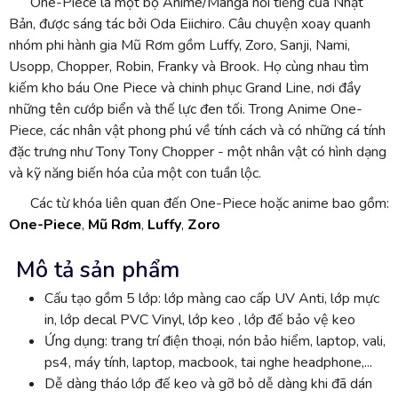
One-Piece là một bộ Anime/Manga nổi tiếng của Nhật
Bản, được sáng tác bởi Oda Eiichiro. Câu chuyện xoay quanh
nhóm phi hành gia Mũ Rơm gồm Luffy, Zoro, Sanji, Nami,
Usopp, Chopper, Robin, Franky và Brook. Họ cùng nhau tìm
kiếm kho báu One Piece và chinh phục Grand Line, nơi đầy
những tên cướp biển và thế lực đen tối. Trong Anime One-
Piece, các nhân vật phong phú về tính cách và có những cá tính
đặc trưng như Tony Tony Chopper - một nhân vật có hình dạng
và kỹ năng biến hóa của một con tuần lộc.
Các từ khóa liên quan đến One-Piece hoặc anime bao gồm:
One-Piece
,
Mũ Rơm
,
Luffy
,
Zoro
Mô tả sản phẩm
Cấu tạo gồm 5 lớp: lớp màng cao cấp UV Anti, lớp mực
in, lớp decal PVC Vinyl, lớp keo , lớp đế bảo vệ keo
Ứng dụng: trang trí điện thoại, nón bảo hiểm, laptop, vali,
ps4, máy tính, laptop, macbook, tai nghe headphone,...
Dễ dàng tháo lớp đế keo và gỡ bỏ dễ dàng khi đã dán