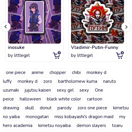
inosuke
Vladimir-Putin-Funny
by
littlegirl
by
littlegirl
one piece
anime
chopper
chibi
monkey d
luffy
monkey d
zoro
bartholomew kuma
naruto
uzumaki
jujutsu kaisen
sexy girl
sexy
One
peice
halloween
black white color
cartoon
drawing
skull
donut
parody
zoro one piece
kimetsu
no yaiba
monogatari
miss kobayashi's dragon maid
my
hero academia
kimetsu noyaiba
demon slayers
toaru