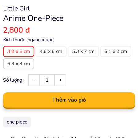
Little Girl
Anime One-Piece
2,800 đ
Kích thước (ngang x dọc)
3.8 x 5 cm
4.6 x 6 cm
5.3 x 7 cm
6.1 x 8 cm
6.9 x 9 cm
Số lượng :
Thêm vào giỏ
one piece