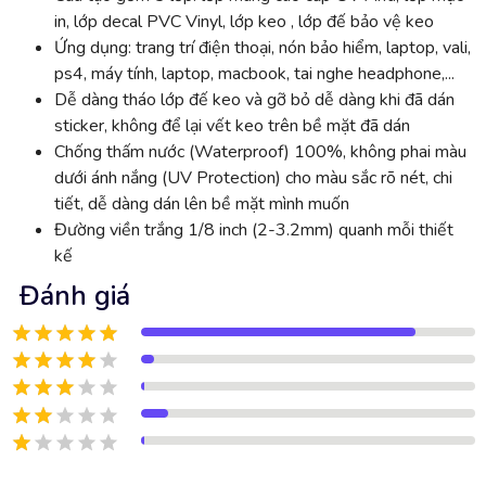
in, lớp decal PVC Vinyl, lớp keo , lớp đế bảo vệ keo
Ứng dụng: trang trí điện thoại, nón bảo hiểm, laptop, vali,
ps4, máy tính, laptop, macbook, tai nghe headphone,...
Dễ dàng tháo lớp đế keo và gỡ bỏ dễ dàng khi đã dán
sticker, không để lại vết keo trên bề mặt đã dán
Chống thấm nước (Waterproof) 100%, không phai màu
dưới ánh nắng (UV Protection) cho màu sắc rõ nét, chi
tiết, dễ dàng dán lên bề mặt mình muốn
Đường viền trắng 1/8 inch (2-3.2mm) quanh mỗi thiết
kế
Đánh giá