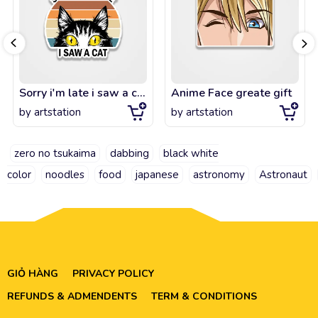
Sorry i'm late i saw a cat - Funny cat lover gift
Anime Face greate gift
by
artstation
by
artstation
zero no tsukaima
dabbing
black white
color
noodles
food
japanese
astronomy
Astronaut
GIỎ HÀNG
PRIVACY POLICY
REFUNDS & ADMENDENTS
TERM & CONDITIONS