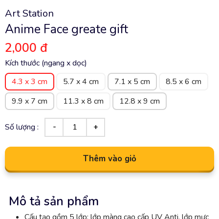
Art Station
Anime Face greate gift
2,000 đ
Kích thước (ngang x dọc)
4.3 x 3 cm
5.7 x 4 cm
7.1 x 5 cm
8.5 x 6 cm
9.9 x 7 cm
11.3 x 8 cm
12.8 x 9 cm
Số lượng :
Thêm vào giỏ
Mô tả sản phẩm
Cấu tạo gồm 5 lớp: lớp màng cao cấp UV Anti, lớp mực