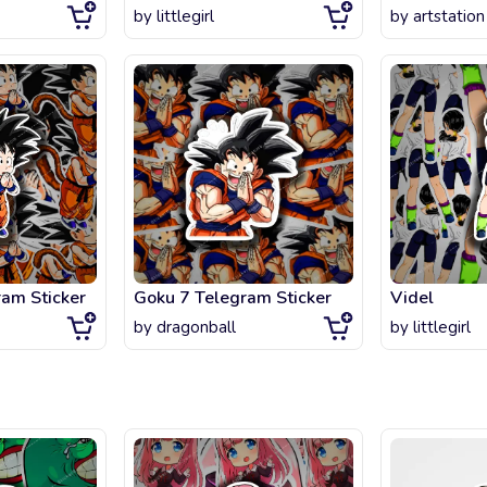
by
littlegirl
by
artstation
am Sticker
Goku 7 Telegram Sticker
Videl
by
dragonball
by
littlegirl