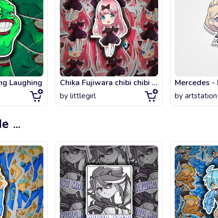
ng Laughing
Chika Fujiwara chibi chibi cat
by
littlegirl
by
artstation
de
...