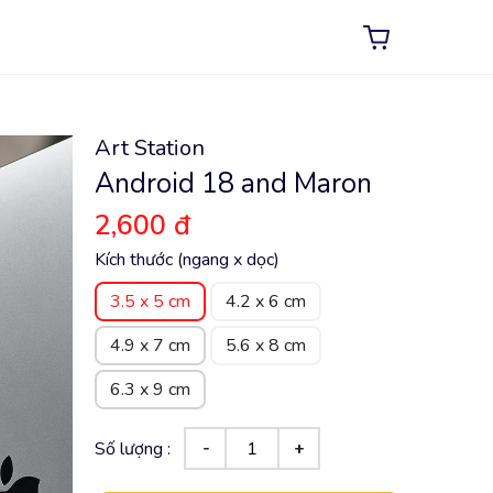
Art Station
Android 18 and Maron
2,600 đ
Kích thước (ngang x dọc)
3.5 x 5 cm
4.2 x 6 cm
4.9 x 7 cm
5.6 x 8 cm
6.3 x 9 cm
Số lượng :