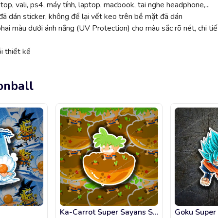
top, vali, ps4, máy tính, laptop, macbook, tai nghe headphone,...
ã dán sticker, không để lại vết keo trên bề mặt đã dán
 màu dưới ánh nắng (UV Protection) cho màu sắc rõ nét, chi tiế
 thiết kế
onball
Ka-Carrot Super Sayans Superfoods Dragon Ball
Goku Super 