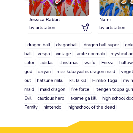
Jessica Rabbit
Nami
by
artstation
by
artstation
dragon ball
dragonball
dragon ball super
gok
ball
vespa
vintage
arale norimaki
mystical a
color
adidas
christmas
waifu
Frieza
hallo
god
saiyan
miss kobayashis dragon maid
vege
out
hatsune miku
kill la kill
Himiko Toga
my h
maid
maid dragon
fire force
tengen toppa gur
Evil
cautious hero
akame ga kill
high school dx
Family
nintendo
highschool of the dead