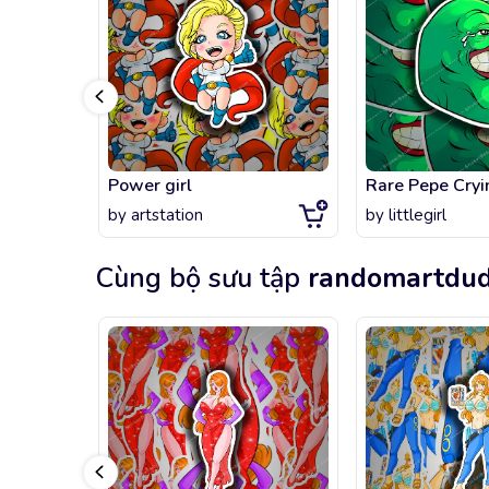
Power girl
Rare Pepe Cryi
by
artstation
by
littlegirl
Cùng bộ sưu tập
randomartdu