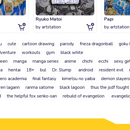
Ryuko Matoi
Papi
by
artstation
by
artstation
u
cute
cartoon drawing
parody
frieza dragonball
goku 
dventure
workouts
gym
black white
ween
manga
manga series
anime
chichi
ecchi
sexy gir
ta
hentai
18+
bul
Dr. Slump
android
resident evil
ero academia
final fantasy
kimetsu no yaiba
demon slayers
ren lagann
ranma satome
black lagoon
thus the jsdf fought
d
the helpful fox senko-san
rebuild of evangelion
evangeli