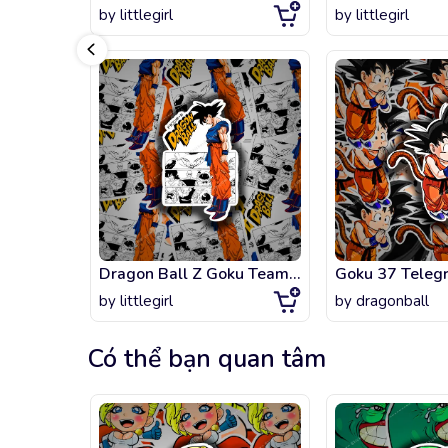
by
littlegirl
by
littlegirl
Dragon Ball Z Goku Team vs Freeza
Goku 37 Telegr
by
littlegirl
by
dragonball
Có thể bạn quan tâm