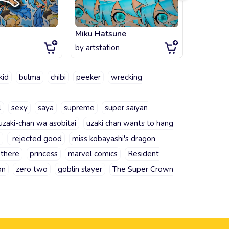
Miku Hatsune
Tifa Loc
by
artstation
by
artsta
kid
bulma
chibi
peeker
wrecking
l
sexy
saya
supreme
super saiyan
uzaki-chan wa asobitai
uzaki chan wants to hang
rejected good
miss kobayashi's dragon
 there
princess
marvel comics
Resident
on
zero two
goblin slayer
The Super Crown