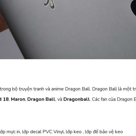
trong bộ truyện tranh và anime Dragon Ball. Dragon Ball là một t
d 18
,
Maron
,
Dragon Ball
, và
Dragonball
. Các fan của Dragon B
ớp mực in, lớp decal PVC Vinyl, lớp keo , lớp đế bảo vệ keo