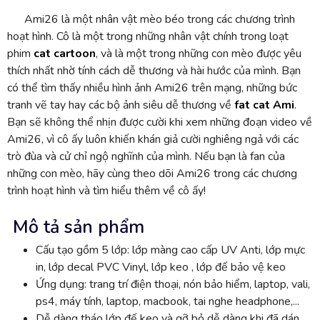
Ami26 là một nhân vật mèo béo trong các chương trình
hoạt hình. Cô là một trong những nhân vật chính trong loạt
phim
cat cartoon
, và là một trong những con mèo được yêu
thích nhất nhờ tính cách dễ thương và hài hước của mình. Bạn
có thể tìm thấy nhiều hình ảnh Ami26 trên mạng, những bức
tranh vẽ tay hay các bộ ảnh siêu dễ thương về
fat cat Ami
.
Bạn sẽ không thể nhịn được cười khi xem những đoạn video về
Ami26, vì cô ấy luôn khiến khán giả cười nghiêng ngả với các
trò đùa và cử chỉ ngộ nghĩnh của mình. Nếu bạn là fan của
những con mèo, hãy cùng theo dõi Ami26 trong các chương
trình hoạt hình và tìm hiểu thêm về cô ấy!
Mô tả sản phẩm
Cấu tạo gồm 5 lớp: lớp màng cao cấp UV Anti, lớp mực
in, lớp decal PVC Vinyl, lớp keo , lớp đế bảo vệ keo
Ứng dụng: trang trí điện thoại, nón bảo hiểm, laptop, vali,
ps4, máy tính, laptop, macbook, tai nghe headphone,...
Dễ dàng tháo lớp đế keo và gỡ bỏ dễ dàng khi đã dán