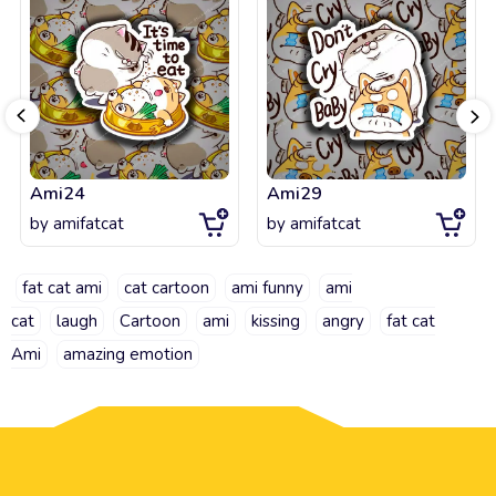
Ami24
Ami29
by
amifatcat
by
amifatcat
fat cat ami
cat cartoon
ami funny
ami
cat
laugh
Cartoon
ami
kissing
angry
fat cat
Ami
amazing emotion