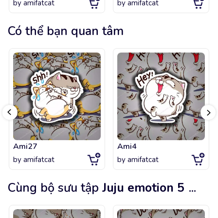
by
amifatcat
by
amifatcat
Có thể bạn quan tâm
Ami27
Ami4
by
amifatcat
by
amifatcat
Cùng bộ sưu tập
Juju emotion 5
...