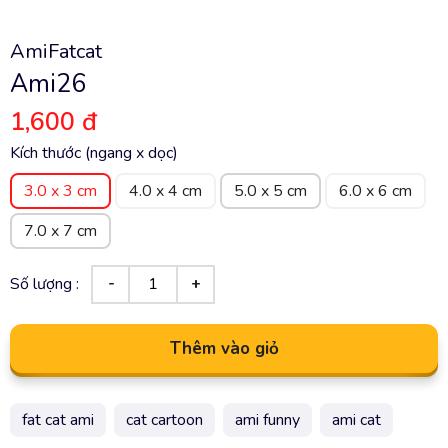
AmiFatcat
Ami26
1,600 đ
Kích thước (ngang x dọc)
3.0 x 3 cm
4.0 x 4 cm
5.0 x 5 cm
6.0 x 6 cm
7.0 x 7 cm
Số lượng :
Thêm vào giỏ
fat cat ami
cat cartoon
ami funny
ami cat