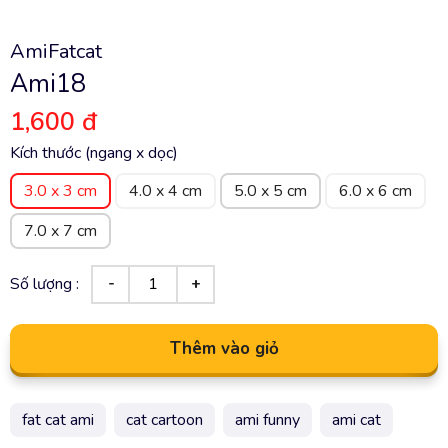
AmiFatcat
Ami18
1,600 đ
Kích thước (ngang x dọc)
3.0 x 3 cm
4.0 x 4 cm
5.0 x 5 cm
6.0 x 6 cm
7.0 x 7 cm
Số lượng :
Thêm vào giỏ
fat cat ami
cat cartoon
ami funny
ami cat