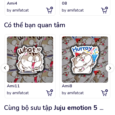
Ami4
08
by
amifatcat
by
amifatcat
Có thể bạn quan tâm
Ami11
Ami8
by
amifatcat
by
amifatcat
Cùng bộ sưu tập
Juju emotion 5
...