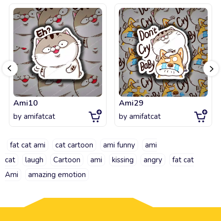
Ami10
Ami29
by
amifatcat
by
amifatcat
fat cat ami
cat cartoon
ami funny
ami
cat
laugh
Cartoon
ami
kissing
angry
fat cat
Ami
amazing emotion