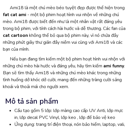
Ami18 là một chú mèo béo tuyệt đẹp được thể hiện trong
fat cat ami
- một bộ phim hoạt hình vui nhộn về những chú
mèo. Ami18 được biết đến như là một nhân vật rất đáng yêu
trong bộ phim, với tính cách hài hước và dễ thương. Các fan của
cat cartoon
không thể bỏ qua bộ phim này, vì nó chứa đầy
những phút giây thư giãn đầy niềm vui cùng với Ami18 và các
bạn của mình.
Nếu bạn đang tìm kiếm một bộ phim hoạt hình vui nhộn với
những chú mèo hài hước và đáng yêu, hãy tìm kiếm
ami funny
.
Bạn sẽ tìm thấy Ami18 và những chú mèo khác trong những
tình huống dở khóc dở cười, mang đến những tràng cười sảng
khoái và thoải mái cho người xem.
Mô tả sản phẩm
Cấu tạo gồm 5 lớp: lớp màng cao cấp UV Anti, lớp mực
in, lớp decal PVC Vinyl, lớp keo , lớp đế bảo vệ keo
Ứng dụng: trang trí điện thoại, nón bảo hiểm, laptop, vali,