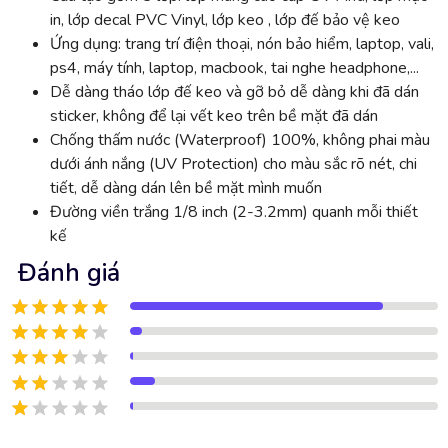
in, lớp decal PVC Vinyl, lớp keo , lớp đế bảo vệ keo
Ứng dụng: trang trí điện thoại, nón bảo hiểm, laptop, vali,
ps4, máy tính, laptop, macbook, tai nghe headphone,...
Dễ dàng tháo lớp đế keo và gỡ bỏ dễ dàng khi đã dán
sticker, không để lại vết keo trên bề mặt đã dán
Chống thấm nước (Waterproof) 100%, không phai màu
dưới ánh nắng (UV Protection) cho màu sắc rõ nét, chi
tiết, dễ dàng dán lên bề mặt mình muốn
Đường viền trắng 1/8 inch (2-3.2mm) quanh mỗi thiết
kế
Đánh giá