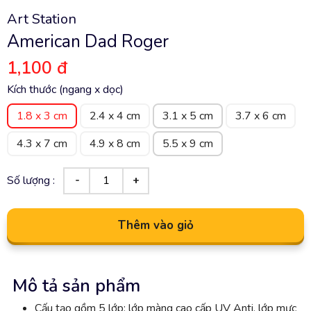
Art Station
American Dad Roger
1,100 đ
Kích thước (ngang x dọc)
1.8 x 3 cm
2.4 x 4 cm
3.1 x 5 cm
3.7 x 6 cm
4.3 x 7 cm
4.9 x 8 cm
5.5 x 9 cm
Số lượng :
Thêm vào giỏ
Mô tả sản phẩm
Cấu tạo gồm 5 lớp: lớp màng cao cấp UV Anti, lớp mực