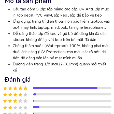
Mô tả sản phẩm
Cấu tạo gồm 5 lớp: lớp màng cao cấp UV Anti, lớp mực
in, lớp decal PVC Vinyl, lớp keo , lớp đế bảo vệ keo
Ứng dụng: trang trí điện thoại, nón bảo hiểm, laptop, vali,
ps4, máy tính, laptop, macbook, tai nghe headphone,...
Dễ dàng tháo lớp đế keo và gỡ bỏ dễ dàng khi đã dán
sticker, không để lại vết keo trên bề mặt đã dán
Chống thấm nước (Waterproof) 100%, không phai màu
dưới ánh nắng (UV Protection) cho màu sắc rõ nét, chi
tiết, dễ dàng dán lên bề mặt mình muốn
Đường viền trắng 1/8 inch (2-3.2mm) quanh mỗi thiết
kế
Đánh giá