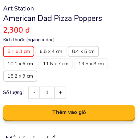
Art Station
American Dad Pizza Poppers
2,300 đ
Kích thước (ngang x dọc)
5.1 x 3 cm
6.8 x 4 cm
8.4 x 5 cm
10.1 x 6 cm
11.8 x 7 cm
13.5 x 8 cm
15.2 x 9 cm
Số lượng :
Thêm vào giỏ