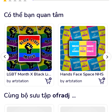
Có thể bạn quan tâm
LGBT Month X Black Lives Matter
Hands Face Space NHS
by
artstation
by
artstation
Cùng bộ sưu tập
ofradj
...