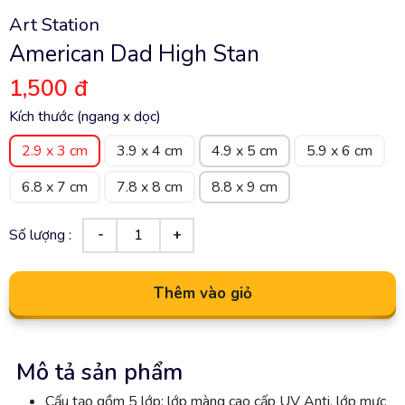
Art Station
American Dad High Stan
1,500 đ
Kích thước (ngang x dọc)
2.9 x 3 cm
3.9 x 4 cm
4.9 x 5 cm
5.9 x 6 cm
6.8 x 7 cm
7.8 x 8 cm
8.8 x 9 cm
Số lượng :
Thêm vào giỏ
Mô tả sản phẩm
Cấu tạo gồm 5 lớp: lớp màng cao cấp UV Anti, lớp mực