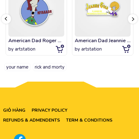
American Dad Roger Myaah
American Dad Jeannie Gold
by
artstation
by
artstation
your name
rick and morty
GIỎ HÀNG
PRIVACY POLICY
REFUNDS & ADMENDENTS
TERM & CONDITIONS