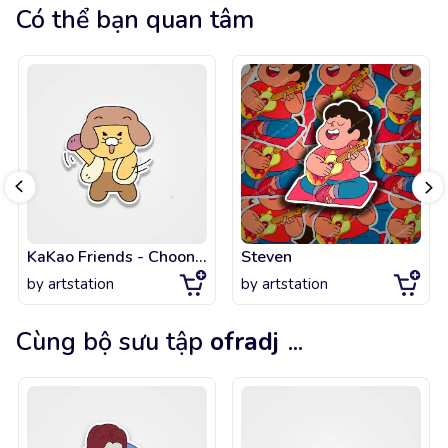
Có thể bạn quan tâm
KaKao Friends - Choonsik is No. 1 Edition
Steven
by
artstation
by
artstation
Cùng bộ sưu tập
ofradj
...