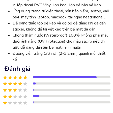
in, lớp decal PVC Vinyl, lớp keo , lớp đế bảo vệ keo
Ứng dụng: trang trí điện thoại, nón bảo hiểm, laptop, vali,
ps4, máy tính, laptop, macbook, tai nghe headphone,...
Dễ dàng tháo lớp đế keo và gỡ bỏ dễ dàng khi đã dán
sticker, không để lại vết keo trên bề mặt đã dán
Chống thấm nước (Waterproof) 100%, không phai màu
dưới ánh nắng (UV Protection) cho màu sắc rõ nét, chi
tiết, dễ dàng dán lên bề mặt mình muốn
Đường viền trắng 1/8 inch (2-3.2mm) quanh mỗi thiết
kế
Đánh giá