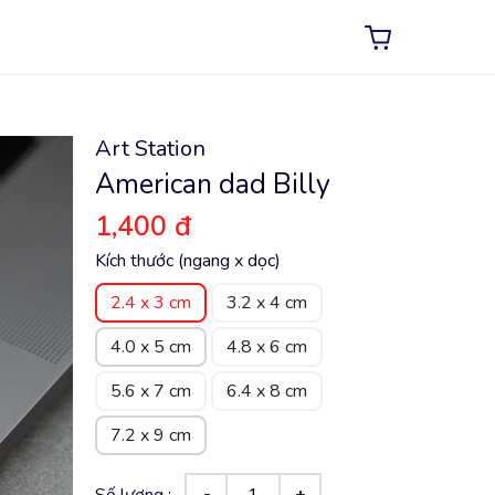
Art Station
American dad Billy
1,400 đ
Kích thước (ngang x dọc)
2.4 x 3 cm
3.2 x 4 cm
4.0 x 5 cm
4.8 x 6 cm
5.6 x 7 cm
6.4 x 8 cm
7.2 x 9 cm
Số lượng :