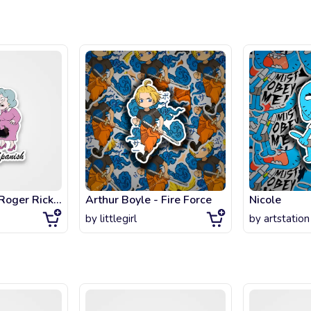
American Dad Roger Ricky Spanish
Arthur Boyle - Fire Force
Nicole
by
littlegirl
by
artstation