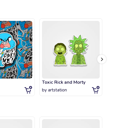
Toxic Rick and Morty
Rick and
by
artstation
by
artsta