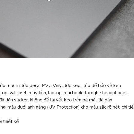
ớp mực in, lớp decal PVC Vinyl, lớp keo , lớp đế bảo vệ keo
top, vali, ps4, máy tính, laptop, macbook, tai nghe headphone,...
ã dán sticker, không để lại vết keo trên bề mặt đã dán
 màu dưới ánh nắng (UV Protection) cho màu sắc rõ nét, chi tiế
 thiết kế