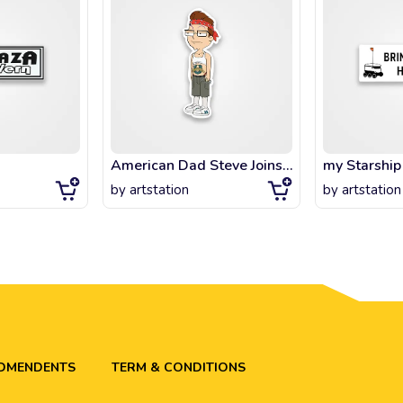
American Dad Steve Joins a Gang
my Starship
by
artstation
by
artstation
ADMENDENTS
TERM & CONDITIONS