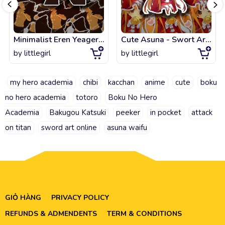
Minimalist Eren Yeager - Attack on Titan AOT
Cute Asuna - Swort Art Online
by
littlegirl
by
littlegirl
my hero academia
chibi
kacchan
anime
cute
boku
no hero academia
totoro
Boku No Hero
Academia
Bakugou Katsuki
peeker
in pocket
attack
on titan
sword art online
asuna waifu
GIỎ HÀNG
PRIVACY POLICY
REFUNDS & ADMENDENTS
TERM & CONDITIONS