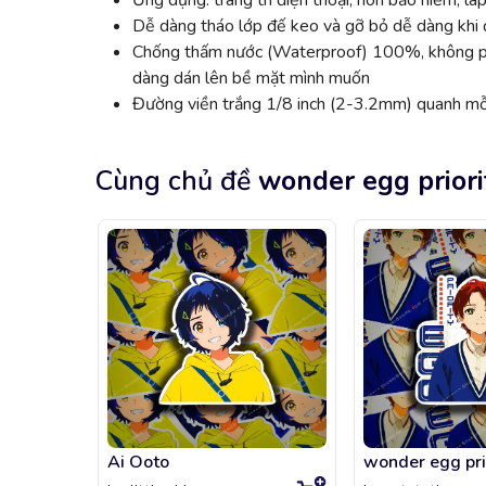
Ứng dụng: trang trí điện thoại, nón bảo hiểm, lap
Dễ dàng tháo lớp đế keo và gỡ bỏ dễ dàng khi đ
Chống thấm nước (Waterproof) 100%, không phai
dàng dán lên bề mặt mình muốn
Đường viền trắng 1/8 inch (2-3.2mm) quanh mỗi
Cùng chủ đề
wonder egg priori
Ai Ooto
wonder egg pri