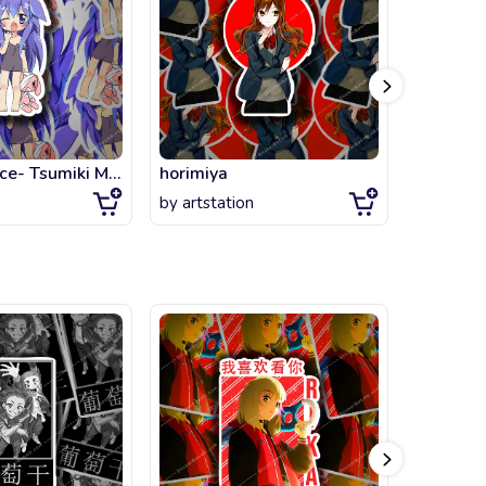
Place to Place- Tsumiki Miniwa Yawing
horimiya
Joker 19
by
artstation
by
dccom