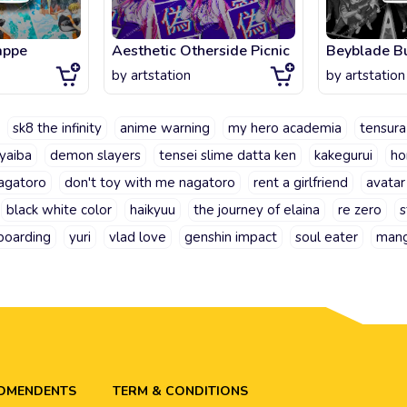
appe
Aesthetic Otherside Picnic
Beyblade B
by
artstation
by
artstation
sk8 the infinity
anime warning
my hero academia
tensura
yaiba
demon slayers
tensei slime datta ken
kakegurui
ho
agatoro
don't toy with me nagatoro
rent a girlfriend
avatar
black white color
haikyuu
the journey of elaina
re zero
s
boarding
yuri
vlad love
genshin impact
soul eater
man
ADMENDENTS
TERM & CONDITIONS