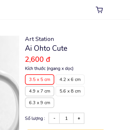
Art Station
Ai Ohto Cute
2,600 đ
Kích thước (ngang x dọc)
3.5 x 5 cm
4.2 x 6 cm
4.9 x 7 cm
5.6 x 8 cm
6.3 x 9 cm
Số lượng :