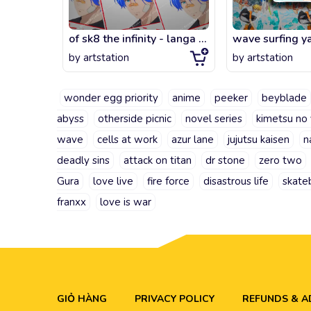
of sk8 the infinity - langa - anime
wave surfing y
by
artstation
by
artstation
wonder egg priority
anime
peeker
beyblade
abyss
otherside picnic
novel series
kimetsu no 
wave
cells at work
azur lane
jujutsu kaisen
n
deadly sins
attack on titan
dr stone
zero two
Gura
love live
fire force
disastrous life
skate
franxx
love is war
GIỎ HÀNG
PRIVACY POLICY
REFUNDS & 