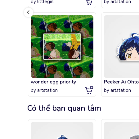
by
littlegirl
by
artstation
wonder egg priority
Peeker Ai Oht
by
artstation
by
artstation
Có thể bạn quan tâm