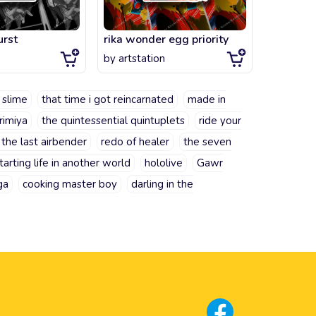
urst
rika wonder egg priority
jobless 
by
artstation
by
artsta
 slime
that time i got reincarnated
made in
rimiya
the quintessential quintuplets
ride your
 the last airbender
redo of healer
the seven
tarting life in another world
hololive
Gawr
ga
cooking master boy
darling in the