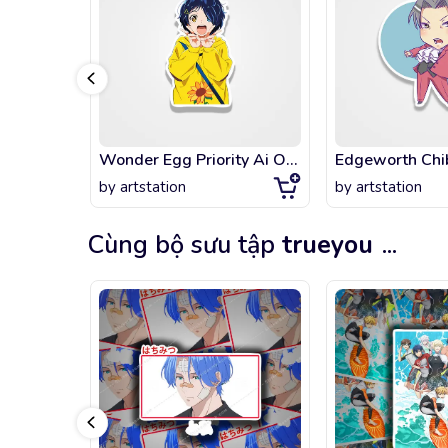
Wonder Egg Priority Ai Ohto
Edgeworth Chi
by
artstation
by
artstation
Cùng bộ sưu tập
trueyou
...