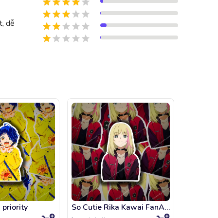
t, dễ
priority
So Cutie Rika Kawai FanArt - Wonder Egg Priority
Ai ohto 