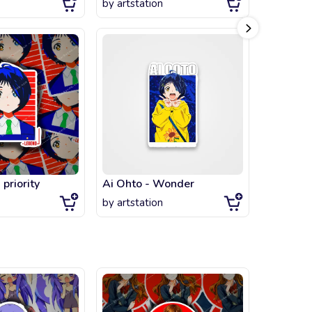
by
artstation
by
littlegi
priority
Ai Ohto - Wonder
by
artstation
by
artsta