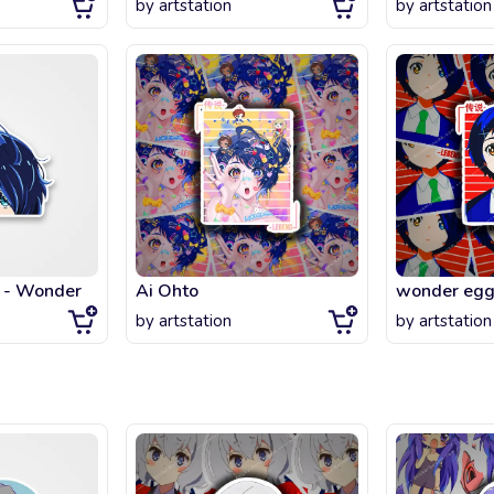
by
artstation
by
artstation
o - Wonder
Ai Ohto
wonder egg 
by
artstation
by
artstation