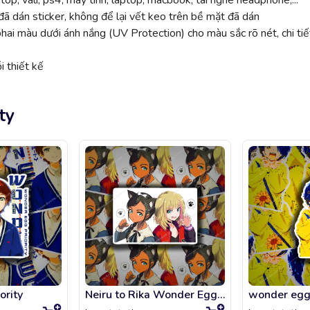
top, vali, ps4, máy tính, laptop, macbook, tai nghe headphone,...
ã dán sticker, không để lại vết keo trên bề mặt đã dán
 màu dưới ánh nắng (UV Protection) cho màu sắc rõ nét, chi tiế
 thiết kế
ty
ority
Neiru to Rika Wonder Egg Priority
wonder egg 