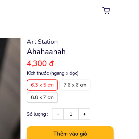
Art Station
Ahahaahah
4,300 đ
Kích thước (ngang x dọc)
6.3 x 5 cm
7.6 x 6 cm
8.8 x 7 cm
Số lượng :
Thêm vào giỏ