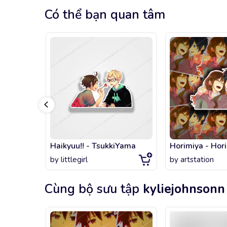
Có thể bạn quan tâm
Haikyuu!! - TsukkiYama
by
littlegirl
by
artstation
Cùng bộ sưu tập
kyliejohnsonn