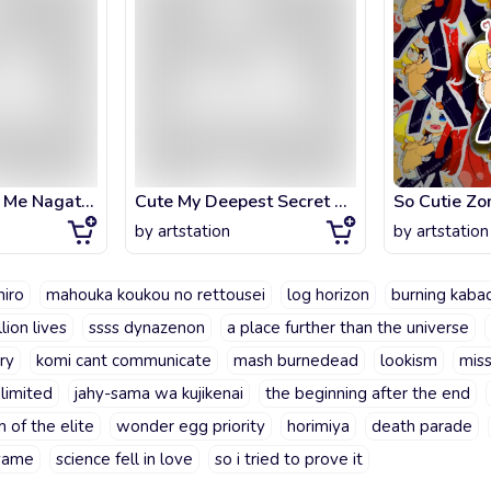
Don't Toy With Me Nagatoro - So Cutie Miss Nagatoro with Smile!
Cute My Deepest Secret Webtoon FanArt!
by
artstation
by
artstation
hiro
mahouka koukou no rettousei
log horizon
burning kaba
lion lives
ssss dynazenon
a place further than the universe
ry
komi cant communicate
mash burnedead
lookism
miss
limited
jahy-sama wa kujikenai
the beginning after the end
 of the elite
wonder egg priority
horimiya
death parade
yame
science fell in love
so i tried to prove it