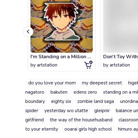
I'm Standing on a Million Lives Art !
by
artstation
by
artstation
do you love your mom
my deepest secret
hige
nagatoro
bakuten
edens zero
standing on a mil
boundary
eighty six
zombie land saga
unordina
spider
yesterday wo utatte
gleipnir
balance un
girlfriend
the way of the househusband
classroom
to your eternity
ooarai girls high school
himuro a