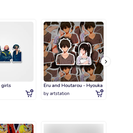
girls
Eru and Houtarou - Hyouka
by
artstation
by
artsta