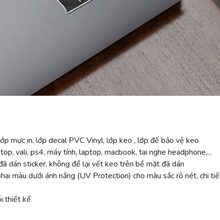
ớp mực in, lớp decal PVC Vinyl, lớp keo , lớp đế bảo vệ keo
top, vali, ps4, máy tính, laptop, macbook, tai nghe headphone,...
ã dán sticker, không để lại vết keo trên bề mặt đã dán
 màu dưới ánh nắng (UV Protection) cho màu sắc rõ nét, chi tiế
 thiết kế