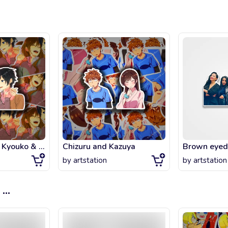
Horimiya - Hori Kyouko & Miyamura Izumi [CUTE]
Chizuru and Kazuya
Brown eyed 
by
artstation
by
artstation
...