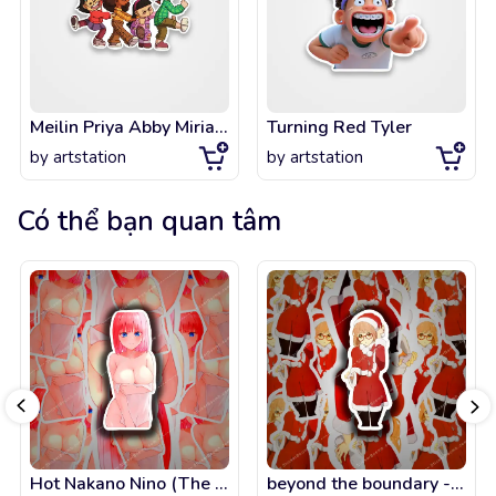
Meilin Priya Abby Miriam Turning Red
Turning Red Tyler
by
artstation
by
artstation
Có thể bạn quan tâm
Hot Nakano Nino (The Quintessential Quintuplets)
beyond the boundary - Mirai Kuriyama Christmas