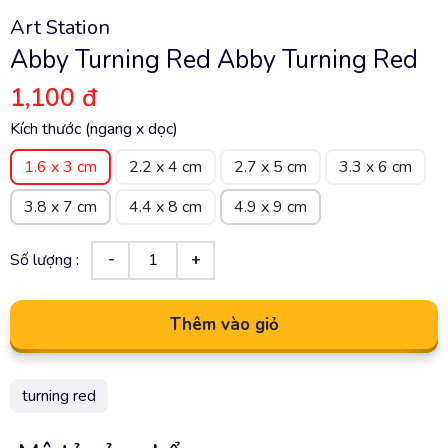
Art Station
Abby Turning Red Abby Turning Red
1,100 đ
Kích thước (ngang x dọc)
1.6 x 3 cm
2.2 x 4 cm
2.7 x 5 cm
3.3 x 6 cm
3.8 x 7 cm
4.4 x 8 cm
4.9 x 9 cm
Số lượng :
Thêm vào giỏ
turning red