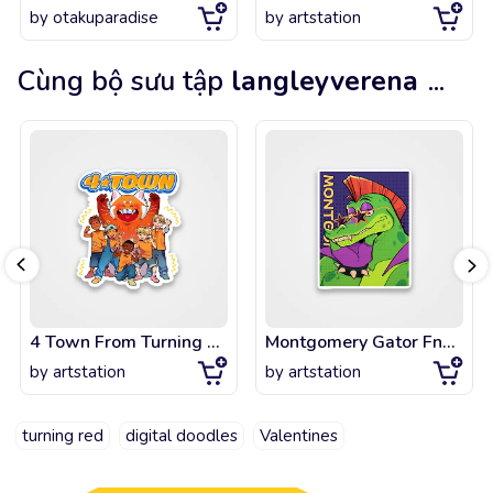
by
otakuparadise
by
artstation
Cùng bộ sưu tập
langleyverena
...
4 Town From Turning Red
Montgomery Gator Fnaf Monty
by
artstation
by
artstation
turning red
digital doodles
Valentines