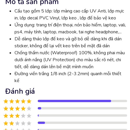
Mô tả sản phẩm
Cấu tạo gồm 5 lớp: lớp màng cao cấp UV Anti, lớp mực
in, lớp decal PVC Vinyl, lớp keo , lớp đế bảo vệ keo
Ứng dụng: trang trí điện thoại, nón bảo hiểm, laptop, vali,
ps4, máy tính, laptop, macbook, tai nghe headphone,...
Dễ dàng tháo lớp đế keo và gỡ bỏ dễ dàng khi đã dán
sticker, không để lại vết keo trên bề mặt đã dán
Chống thấm nước (Waterproof) 100%, không phai màu
dưới ánh nắng (UV Protection) cho màu sắc rõ nét, chi
tiết, dễ dàng dán lên bề mặt mình muốn
Đường viền trắng 1/8 inch (2-3.2mm) quanh mỗi thiết
kế
Đánh giá